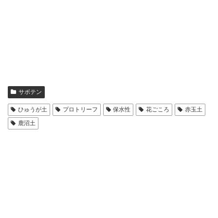
サボテン
ひゅうが土
プロトリーフ
保水性
花ごころ
赤玉土
鹿沼土