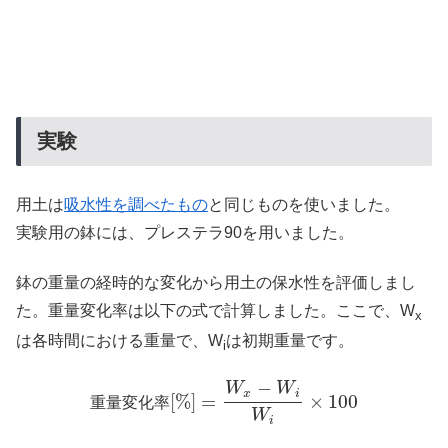
実験
用土は
吸水性を調べたもの
と同じものを使いました。
実験用の鉢には、プレステラ90を用いました。
鉢の重量の経時的な変化から用土の保水性を評価しまし
た。重量変化率は以下の式で計算しました。ここで、W
x
は各時間における重量で、W
は初期重量です。
i
−
W
W
x
i
[%]
=
×
100
重
量
変
化
率
W
i