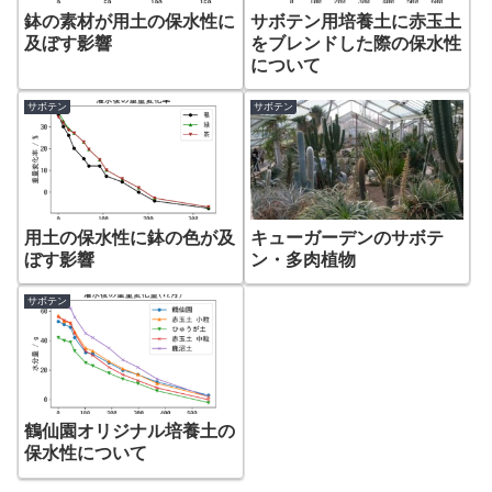
鉢の素材が用土の保水性に
サボテン用培養土に赤玉土
及ぼす影響
をブレンドした際の保水性
について
サボテン
サボテン
用土の保水性に鉢の色が及
キューガーデンのサボテ
ぼす影響
ン・多肉植物
サボテン
鶴仙園オリジナル培養土の
保水性について