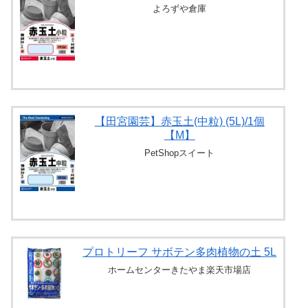
よろずや倉庫
【田宮園芸】赤玉土(中粒) (5L)/1個
【M】
PetShopスイート
プロトリーフ サボテン多肉植物の土 5L
ホームセンターきたやま楽天市場店