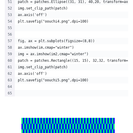
patch = patches.Ellipse((31, 31), 40,20, transform=ax.t
img.set_clip_path(patch)
ax.axis('off')
plt.savefig("oouchi4.png",dpi=100)
fig, ax = plt.subplots(figsize=(8,8))
ax.imshow(im,cmap="winter")
img = ax.imshow(im2,cmap="winter")
patch = patches.Rectangle((15, 15), 32,32, transform=ax
img.set_clip_path(patch)
ax.axis('off')
plt.savefig("oouchi5.png",dpi=100)