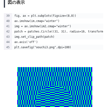
図の表示
fig, ax = plt.subplots(figsize=(8,8))
ax.imshow(im,cmap="winter")
img = ax.imshow(im2,cmap="winter")
patch = patches.Circle((31, 31), radius=16, transform=a
img.set_clip_path(patch)
ax.axis('off')
plt.savefig("oouchi3.png",dpi=100)