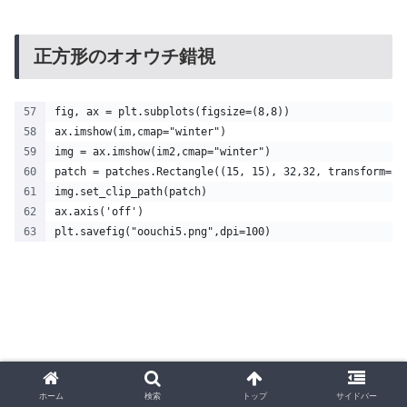
正方形のオオウチ錯視
fig, ax = plt.subplots(figsize=(8,8))
ax.imshow(im,cmap="winter")
img = ax.imshow(im2,cmap="winter")
patch = patches.Rectangle((15, 15), 32,32, transform=ax
img.set_clip_path(patch)
ax.axis('off')
plt.savefig("oouchi5.png",dpi=100)
ホーム
検索
トップ
サイドバー