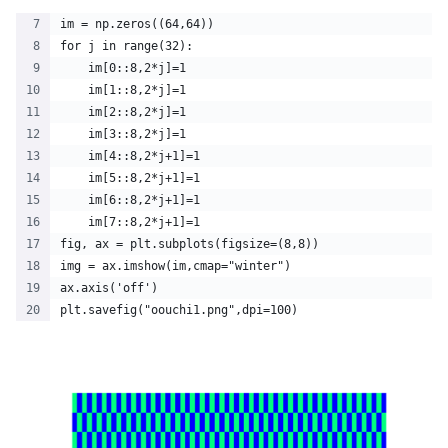
im = np.zeros((64,64))
for j in range(32):
    im[0::8,2*j]=1
    im[1::8,2*j]=1
    im[2::8,2*j]=1
    im[3::8,2*j]=1
    im[4::8,2*j+1]=1    
    im[5::8,2*j+1]=1    
    im[6::8,2*j+1]=1    
    im[7::8,2*j+1]=1
fig, ax = plt.subplots(figsize=(8,8))
img = ax.imshow(im,cmap="winter")
ax.axis('off')
plt.savefig("oouchi1.png",dpi=100)