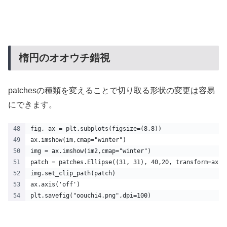
楕円のオオウチ錯視
patchesの種類を変えることで切り取る形状の変更は容易
にできます。
fig, ax = plt.subplots(figsize=(8,8))
ax.imshow(im,cmap="winter")
img = ax.imshow(im2,cmap="winter")
patch = patches.Ellipse((31, 31), 40,20, transform=ax.t
img.set_clip_path(patch)
ax.axis('off')
plt.savefig("oouchi4.png",dpi=100)