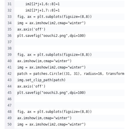
    im2[2*j+1,6::8]=1    
    im2[2*j+1,7::8]=1    
fig, ax = plt.subplots(figsize=(8,8))
img = ax.imshow(im2,cmap="winter")
ax.axis('off')
plt.savefig("oouchi2.png",dpi=100)
fig, ax = plt.subplots(figsize=(8,8))
ax.imshow(im,cmap="winter")
img = ax.imshow(im2,cmap="winter")
patch = patches.Circle((31, 31), radius=16, transform=a
img.set_clip_path(patch)
ax.axis('off')
plt.savefig("oouchi3.png",dpi=100)
fig, ax = plt.subplots(figsize=(8,8))
ax.imshow(im,cmap="winter")
img = ax.imshow(im2,cmap="winter")