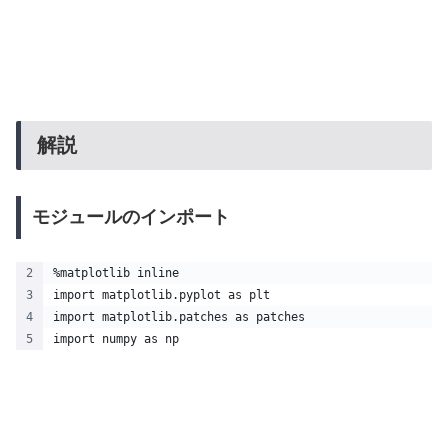
解説
モジュールのインポート
%matplotlib inline
import matplotlib.pyplot as plt
import matplotlib.patches as patches
import numpy as np