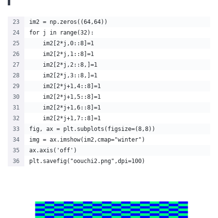
im2 = np.zeros((64,64))
for j in range(32):
    im2[2*j,0::8]=1
    im2[2*j,1::8]=1
    im2[2*j,2::8,]=1
    im2[2*j,3::8,]=1
    im2[2*j+1,4::8]=1
    im2[2*j+1,5::8]=1    
    im2[2*j+1,6::8]=1    
    im2[2*j+1,7::8]=1    
fig, ax = plt.subplots(figsize=(8,8))
img = ax.imshow(im2,cmap="winter")
ax.axis('off')
plt.savefig("oouchi2.png",dpi=100)