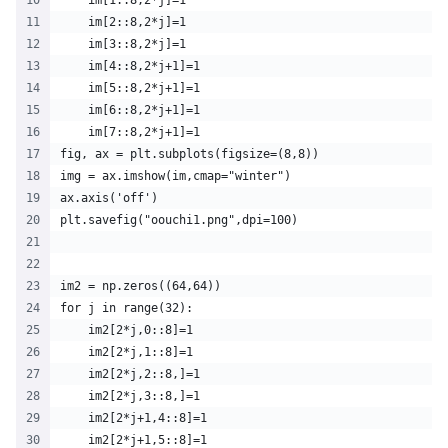
    im[2::8,2*j]=1
    im[3::8,2*j]=1
    im[4::8,2*j+1]=1    
    im[5::8,2*j+1]=1    
    im[6::8,2*j+1]=1    
    im[7::8,2*j+1]=1
fig, ax = plt.subplots(figsize=(8,8))
img = ax.imshow(im,cmap="winter")
ax.axis('off')
plt.savefig("oouchi1.png",dpi=100)
im2 = np.zeros((64,64))
for j in range(32):
    im2[2*j,0::8]=1
    im2[2*j,1::8]=1
    im2[2*j,2::8,]=1
    im2[2*j,3::8,]=1
    im2[2*j+1,4::8]=1
    im2[2*j+1,5::8]=1    