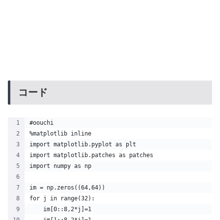
コード
#oouchi
%matplotlib inline
import matplotlib.pyplot as plt
import matplotlib.patches as patches
import numpy as np
im = np.zeros((64,64))
for j in range(32):
    im[0::8,2*j]=1
    im[1::8,2*j]=1