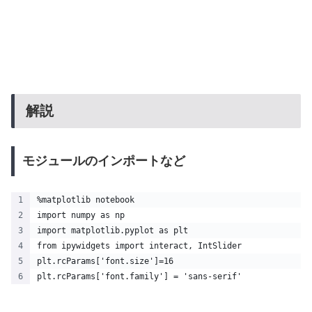
解説
モジュールのインポートなど
%matplotlib notebook
import numpy as np
import matplotlib.pyplot as plt
from ipywidgets import interact, IntSlider
plt.rcParams['font.size']=16
plt.rcParams['font.family'] = 'sans-serif'