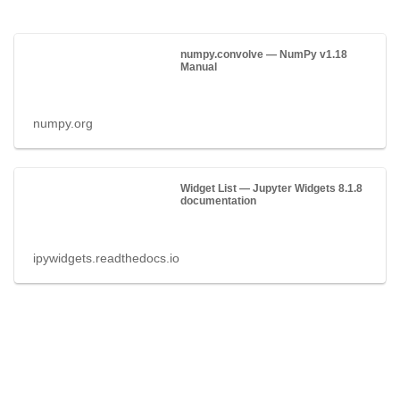
numpy.convolve — NumPy v1.18
Manual
numpy.org
Widget List — Jupyter Widgets 8.1.8
documentation
ipywidgets.readthedocs.io