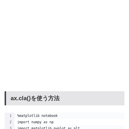
ax.cla()を使う方法
%matplotlib notebook
import numpy as np
import matplotlib.pyplot as plt