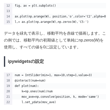
fig, ax = plt.subplots()
ax.plot(np.arange(W), position,'o',color='C2',alpha=0.5
l,= ax.plot(np.arange(W),np.zeros(W),'C5-')
データを緑丸で表示し、移動平均を赤線で描画します。こ
の例では、移動平均の初期値として単純にnp.zeros(W)を
使用し、すべての値を0に設定しています。
ipywidgetsの設定
num = IntSlider(min=1, max=10,step=1,value=3)
@interact(num=num)
def plot(num):
    k=np.ones(num)/num
    mov_ave=np.convolve(position, k, mode='same')
    l.set_ydata(mov_ave)