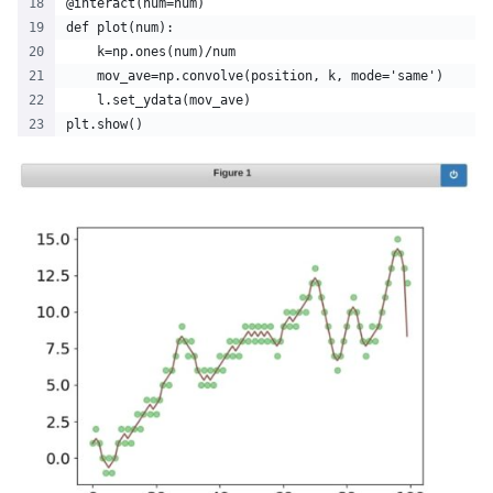
@interact(num=num)
def plot(num):
    k=np.ones(num)/num
    mov_ave=np.convolve(position, k, mode='same')
    l.set_ydata(mov_ave)
plt.show()