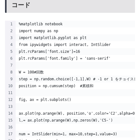
コード
%matplotlib notebook
import numpy as np
import matplotlib.pyplot as plt
from ipywidgets import interact, IntSlider
plt.rcParams['font.size']=16
plt.rcParams['font.family'] = 'sans-serif'
W = 100#回数
step = np.random.choice([-1,1],W) # -1 or 1 をチョ
position = np.cumsum(step)  #累積和    
fig, ax = plt.subplots()
ax.plot(np.arange(W), position,'o',color='C2',alpha=0.5
l,= ax.plot(np.arange(W),np.zeros(W),'C5-')
num = IntSlider(min=1, max=10,step=1,value=3)