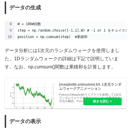
データの生成
W = 100#回数
step = np.random.choice([-1,1],W) # -1 or 1 をチョ
position = np.cumsum(step)  #累積和    
データ分析には1次元のランダムウォークを使用しまし
た。1Dランダムウォークの詳細は下記で説明していま
す。なお、np.cumsum()関数は累積和を計算します。
[matplotlib animation] 64. 1次元ランダ
ムウォークアニメーション
PythonのMatplotlibライブラリを使用して1次元
ランダムウォークのアニメーションを作成する
方法を解説。FuncAnimationクラスの活用法か
ら実装まで、確率過程の視覚化に役立つ技術を
紹介しています。
データの表示