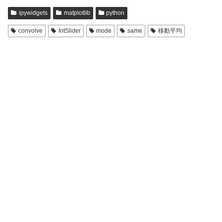
ipywidgets
matplotlib
python
convolve
IntSlider
mode
same
移動平均