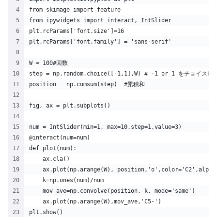
from skimage import feature
from ipywidgets import interact, IntSlider
plt.rcParams['font.size']=16
plt.rcParams['font.family'] = 'sans-serif'
W = 100#回数
step = np.random.choice([-1,1],W) # -1 or 1 をチョ
position = np.cumsum(step)  #累積和    
fig, ax = plt.subplots()
num = IntSlider(min=1, max=10,step=1,value=3)
@interact(num=num)
def plot(num):
    ax.cla()
    ax.plot(np.arange(W), position,'o',color='C2',alpha
    k=np.ones(num)/num
    mov_ave=np.convolve(position, k, mode='same')
    ax.plot(np.arange(W),mov_ave,'C5-')
plt.show()