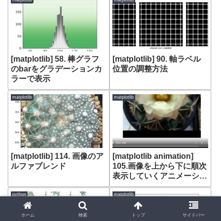
得する(skimage.measure
matplotlib
matplotlib
regionprops_table)
[matplotlib] 58. 棒グラフ
[matplotlib] 90. 軸ラベル
のbarをグラデーションカ
位置の調整方法
ラーで表示
matplotlib
matplotlib
[matplotlib] 114. 画像のア
[matplotlib animation]
ルファブレンド
105.画像を上から下に順次
表示していくアニメーショ
ン
python
matplotlib
ホーム
検索
トップ
サイドバー