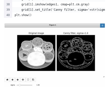
    grid[1].imshow(edges1, cmap=plt.cm.gray)
    grid[1].set_title('Canny filter, sigma='+str(sigma)
plt.show()