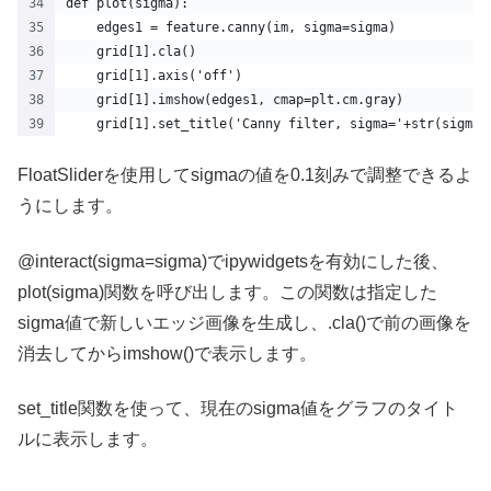
def plot(sigma):    
    edges1 = feature.canny(im, sigma=sigma)
    grid[1].cla()
    grid[1].axis('off')
    grid[1].imshow(edges1, cmap=plt.cm.gray)
    grid[1].set_title('Canny filter, sigma='+str(sigma)
FloatSliderを使用してsigmaの値を0.1刻みで調整できるよ
うにします。
@interact(sigma=sigma)でipywidgetsを有効にした後、
plot(sigma)関数を呼び出します。この関数は指定した
sigma値で新しいエッジ画像を生成し、.cla()で前の画像を
消去してからimshow()で表示します。
set_title関数を使って、現在のsigma値をグラフのタイト
ルに表示します。