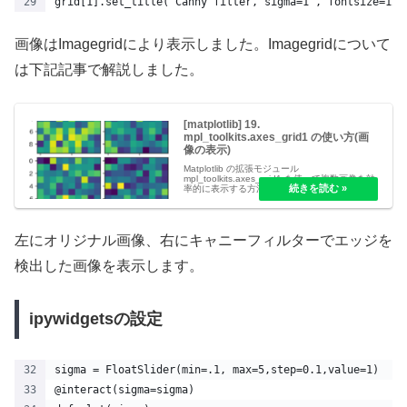
grid[1].set_title('Canny filter, sigma=1', fontsize=12)
画像はImagegridにより表示しました。Imagegridについて
は下記記事で解説しました。
[matplotlib] 19.
mpl_toolkits.axes_grid1 の使い方(画
像の表示)
Matplotlib の拡張モジュール
mpl_toolkits.axes_grid1 を使って複数画像を効
率的に表示する方法を解説。ImageGrid による
整然としたレイアウト、スケールバー・カラー
バーの追加など、科学計算や画像処理に役立つ
可視化テクニックを紹介しています。
左にオリジナル画像、右にキャニーフィルターでエッジを
検出した画像を表示します。
ipywidgetsの設定
sigma = FloatSlider(min=.1, max=5,step=0.1,value=1)
@interact(sigma=sigma)