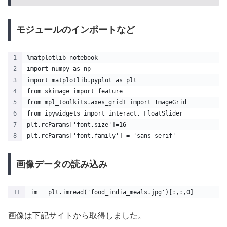
モジュールのインポートなど
%matplotlib notebook
import numpy as np
import matplotlib.pyplot as plt
from skimage import feature
from mpl_toolkits.axes_grid1 import ImageGrid
from ipywidgets import interact, FloatSlider
plt.rcParams['font.size']=16
plt.rcParams['font.family'] = 'sans-serif'
画像データの読み込み
im = plt.imread('food_india_meals.jpg')[:,:,0]
画像は下記サイトから取得しました。