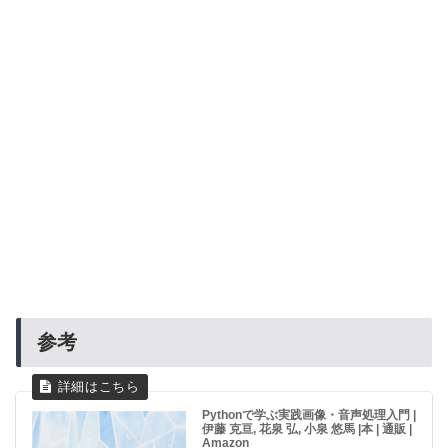
参考
Pythonで学ぶ実践画像・音声処理入門 |
伊藤 克亘, 花泉 弘, 小泉 悠馬 |本 | 通販 |
Amazon