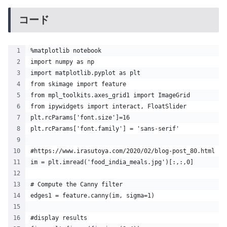
コード
%matplotlib notebook
import numpy as np
import matplotlib.pyplot as plt
from skimage import feature
from mpl_toolkits.axes_grid1 import ImageGrid
from ipywidgets import interact, FloatSlider
plt.rcParams['font.size']=16
plt.rcParams['font.family'] = 'sans-serif'
#https://www.irasutoya.com/2020/02/blog-post_80.html
im = plt.imread('food_india_meals.jpg')[:,:,0]
# Compute the Canny filter
edges1 = feature.canny(im, sigma=1)
#display results