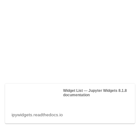
Widget List — Jupyter Widgets 8.1.8
documentation
ipywidgets.readthedocs.io