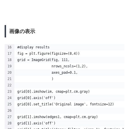
画像の表示
#display results
fig = plt.figure(figsize=(8,4))
grid = ImageGrid(fig, 111,
                 nrows_ncols=(1,2),
                 axes_pad=0.1,
                 )
grid[0].imshow(im, cmap=plt.cm.gray)
grid[0].axis('off')
grid[0].set_title('Original image', fontsize=12)
grid[1].imshow(edges1, cmap=plt.cm.gray)
grid[1].axis('off')