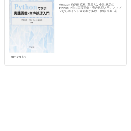
Amazonで伊藤 克亘, 花泉 弘, 小泉 悠馬の
Pythonで学ぶ実践画像・音声処理入門。アマゾ
ンならポイント還元本が多数。伊藤 克亘, 花泉
弘, 小泉 悠馬作品ほか、お急ぎ便対象商品は当
日お届けも可能。またPythonで学ぶ実践画像...
amzn.to