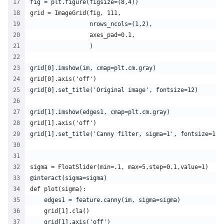
fig = plt.figure(figsize=(8,4))
grid = ImageGrid(fig, 111,
                 nrows_ncols=(1,2),
                 axes_pad=0.1,
                 )
grid[0].imshow(im, cmap=plt.cm.gray)
grid[0].axis('off')
grid[0].set_title('Original image', fontsize=12)
grid[1].imshow(edges1, cmap=plt.cm.gray)
grid[1].axis('off')
grid[1].set_title('Canny filter, sigma=1', fontsize=12)
sigma = FloatSlider(min=.1, max=5,step=0.1,value=1)
@interact(sigma=sigma)
def plot(sigma):    
    edges1 = feature.canny(im, sigma=sigma)
    grid[1].cla()
    grid[1].axis('off')