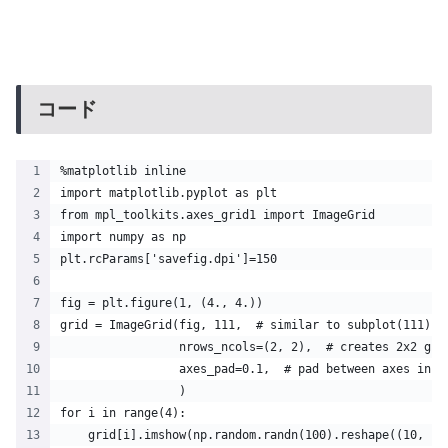
コード
%matplotlib inline
import matplotlib.pyplot as plt
from mpl_toolkits.axes_grid1 import ImageGrid
import numpy as np
plt.rcParams['savefig.dpi']=150
fig = plt.figure(1, (4., 4.))
grid = ImageGrid(fig, 111,  # similar to subplot(111)
                 nrows_ncols=(2, 2),  # creates 2x2 gri
                 axes_pad=0.1,  # pad between axes in i
                 )
for i in range(4):
    grid[i].imshow(np.random.randn(100).reshape((10, 10