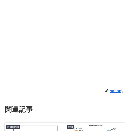
sabopy
関連記事
matplotlib
lmfit