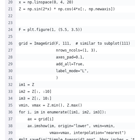
x = np.linspace(0, 4, 20)
Z = np.sin(2*x) * np.cos(4*x[:, np.newaxis])
F = plt.figure(1, (5.5, 3.5))
grid = ImageGrid(F, 111,  # similar to subplot(111)
                 nrows_ncols=(1, 3),
                 axes_pad=0.1,
                 add_all=True,
                 label_mode="L",
                 )
im1 = Z
im2 = Z[:, :10]
im3 = Z[:, 10:]
vmin, vmax = Z.min(), Z.max()
for i, im in enumerate([im1, im2, im3]):
    ax = grid[i]
    ax.imshow(im, origin="lower", vmin=vmin,
              vmax=vmax, interpolation="nearest")
#plt.savefig("Simple_Axesgrid2.png", bbox_inches = 'tig