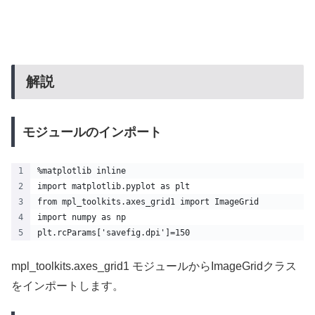
解説
モジュールのインポート
%matplotlib inline
import matplotlib.pyplot as plt
from mpl_toolkits.axes_grid1 import ImageGrid
import numpy as np
plt.rcParams['savefig.dpi']=150
mpl_toolkits.axes_grid1 モジュールからImageGridクラス
をインポートします。