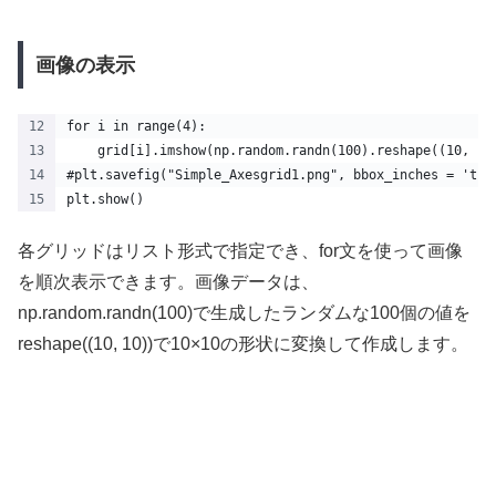
画像の表示
for i in range(4):
    grid[i].imshow(np.random.randn(100).reshape((10, 10
#plt.savefig("Simple_Axesgrid1.png", bbox_inches = 'tig
plt.show()
各グリッドはリスト形式で指定でき、for文を使って画像
を順次表示できます。画像データは、
np.random.randn(100)で生成したランダムな100個の値を
reshape((10, 10))で10×10の形状に変換して作成します。