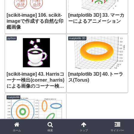
[scikit-image] 106. scikit-
[matplotlib 3D] 33. マーカ
imageで作成する自然な印
ーによるアニメーション
鑑画像
python
matplotlib 3D
[scikit-image] 43. Harrisコ
[matplotlib 3D] 40.トーラ
ーナー検出(corner_harris)
ス(Torus)
による画像のコーナー検出
(skimage.feature hog)
matplotlib
ホーム
検索
トップ
サイドバー
[matplotlib] 115. 円環と楕