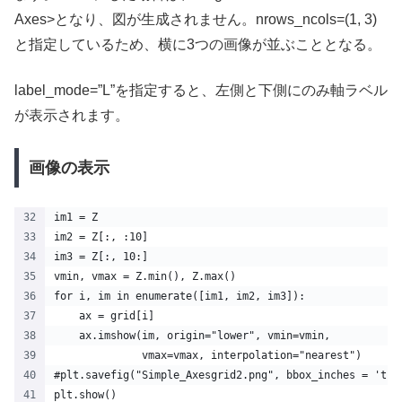
Axes>となり、図が生成されません。nrows_ncols=(1, 3)
と指定しているため、横に3つの画像が並ぶこととなる。
label_mode=”L”を指定すると、左側と下側にのみ軸ラベル
が表示されます。
画像の表示
im1 = Z
im2 = Z[:, :10]
im3 = Z[:, 10:]
vmin, vmax = Z.min(), Z.max()
for i, im in enumerate([im1, im2, im3]):
    ax = grid[i]
    ax.imshow(im, origin="lower", vmin=vmin,
              vmax=vmax, interpolation="nearest")
#plt.savefig("Simple_Axesgrid2.png", bbox_inches = 'tig
plt.show()