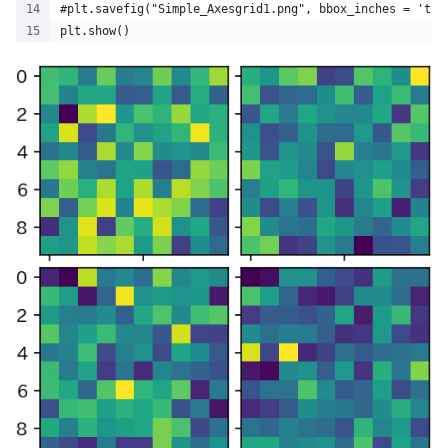
#plt.savefig("Simple_Axesgrid1.png", bbox_inches = 'tig
plt.show()