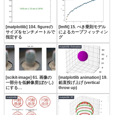
[matplotlib] 104. figureの
[lmfit] 15. べき乗則モデル
サイズをセンチメートルで
によるカーブフィッティン
指定する
グ
python
matplotlib Animation
[scikit-image] 61. 画像の
[matplotlib animation] 19.
一部分を低解像度(ぼかし)
鉛直投げ上げ (vertical
にする
throw up)
(skimage.transform
pyramid_gaussian,
matplotlib
matplotlib 3D
rescale)