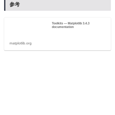
参考
Toolkits — Matplotlib 3.4.3
documentation
matplotlib.org