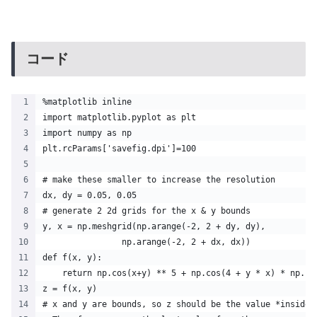
コード
%matplotlib inline
import matplotlib.pyplot as plt
import numpy as np
plt.rcParams['savefig.dpi']=100
# make these smaller to increase the resolution
dx, dy = 0.05, 0.05
# generate 2 2d grids for the x & y bounds
y, x = np.meshgrid(np.arange(-2, 2 + dy, dy),
                np.arange(-2, 2 + dx, dx))
def f(x, y):
    return np.cos(x+y) ** 5 + np.cos(4 + y * x) * np.co
z = f(x, y)
# x and y are bounds, so z should be the value *inside*