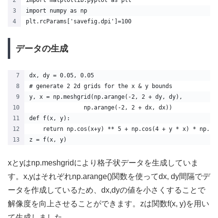
import matplotlib.pyplot as plt
import numpy as np
plt.rcParams['savefig.dpi']=100
データの生成
dx, dy = 0.05, 0.05
# generate 2 2d grids for the x & y bounds
y, x = np.meshgrid(np.arange(-2, 2 + dy, dy),
                np.arange(-2, 2 + dx, dx))
def f(x, y):
    return np.cos(x+y) ** 5 + np.cos(4 + y * x) * np.co
z = f(x, y)
xとyはnp.meshgridにより格子状データを生成していま
す。x,yはそれぞれnp.arange()関数を使ってdx, dy間隔でデ
ータを作成しているため、dx,dyの値を小さくすることで
解像度を向上させることができます。zは関数f(x, y)を用い
て生成しました。