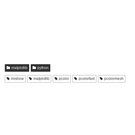
matplotlib
python
imshow
matplotlib
pcolor
pcolorfast
pcolormesh