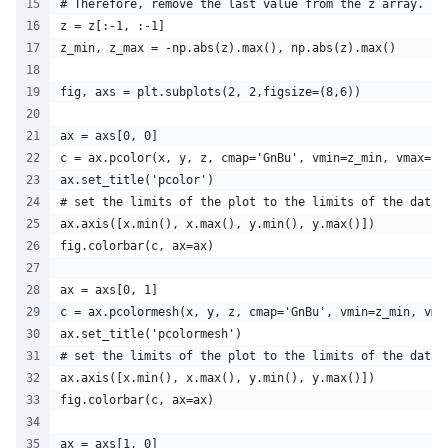
# Therefore, remove the last value from the z array.
z = z[:-1, :-1]
z_min, z_max = -np.abs(z).max(), np.abs(z).max()
fig, axs = plt.subplots(2, 2,figsize=(8,6))
ax = axs[0, 0]
c = ax.pcolor(x, y, z, cmap='GnBu', vmin=z_min, vmax=z_
ax.set_title('pcolor')
# set the limits of the plot to the limits of the data
ax.axis([x.min(), x.max(), y.min(), y.max()])
fig.colorbar(c, ax=ax)
ax = axs[0, 1]
c = ax.pcolormesh(x, y, z, cmap='GnBu', vmin=z_min, vma
ax.set_title('pcolormesh')
# set the limits of the plot to the limits of the data
ax.axis([x.min(), x.max(), y.min(), y.max()])
fig.colorbar(c, ax=ax)
ax = axs[1, 0]