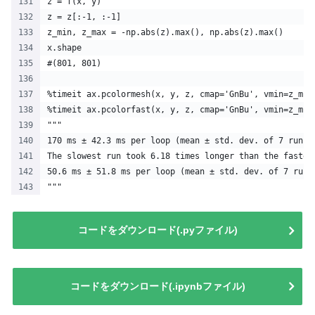
z = f(x, y)
z = z[:-1, :-1]
z_min, z_max = -np.abs(z).max(), np.abs(z).max()
x.shape
#(801, 801)
%timeit ax.pcolormesh(x, y, z, cmap='GnBu', vmin=z_min
%timeit ax.pcolorfast(x, y, z, cmap='GnBu', vmin=z_min
"""
170 ms ± 42.3 ms per loop (mean ± std. dev. of 7 runs,
The slowest run took 6.18 times longer than the fastes
50.6 ms ± 51.8 ms per loop (mean ± std. dev. of 7 runs
"""
コードをダウンロード(.pyファイル)
コードをダウンロード(.ipynbファイル)