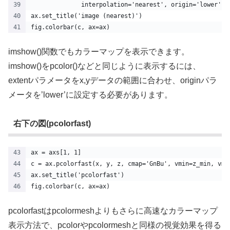
              interpolation='nearest', origin='lower')
ax.set_title('image (nearest)')
fig.colorbar(c, ax=ax)
imshow()関数でもカラーマップを表示できます。
imshow()をpcolor()などと同じように表示するには、
extentパラメータをx,yデータの範囲に合わせ、originパラ
メータを’lower’に設定する必要があります。
右下の図(pcolorfast)
ax = axs[1, 1]
c = ax.pcolorfast(x, y, z, cmap='GnBu', vmin=z_min, vma
ax.set_title('pcolorfast')
fig.colorbar(c, ax=ax)
pcolorfastはpcolormeshよりもさらに高速なカラーマップ
表示方法で、pcolorやpcolormeshと同様の視覚効果を得る