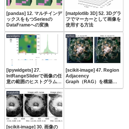
[pandas] 12. マルチインデ
[matplotlib 3D] 52. 3Dグラ
ックスをもつSeriesの
フでマーカーとして画像を
DataFrameへの変換
使用する方法
ipywidgets
python
[ipywidgets] 27.
[scikit-image] 47. Region
IntRangeSliderで画像の任
Adjacency
意の範囲のヒストグラムを
Graph（RAG）を構築し
表示
た後に
cut_threshold(skimage.f
matplotlib
uture graph)
[scikit-image] 30. 画像の