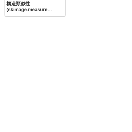
構造類似性
(skimage.measure
compare_ssim)