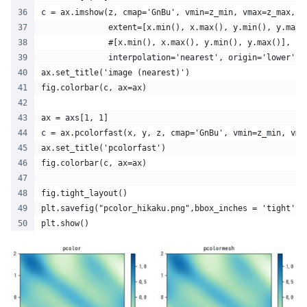
c = ax.imshow(z, cmap='GnBu', vmin=z_min, vmax=z_max,
              extent=[x.min(), x.max(), y.min(), y.max(
              #[x.min(), x.max(), y.min(), y.max()],
              interpolation='nearest', origin='lower')
ax.set_title('image (nearest)')
fig.colorbar(c, ax=ax)
ax = axs[1, 1]
c = ax.pcolorfast(x, y, z, cmap='GnBu', vmin=z_min, vma
ax.set_title('pcolorfast')
fig.colorbar(c, ax=ax)
fig.tight_layout()
plt.savefig("pcolor_hikaku.png",bbox_inches = 'tight', 
plt.show()