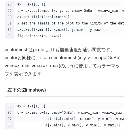
ax = axs[0, 1]
c = ax.pcolormesh(x, y, z, cmap='GnBu', vmin=z_min, vma
ax.set_title('pcolormesh')
# set the limits of the plot to the limits of the data
ax.axis([x.min(), x.max(), y.min(), y.max()])
fig.colorbar(c, ax=ax)
pcolormeshはpcolorよりも描画速度が速い関数です。
pcolorと同様に、c = ax.pcolormesh(x, y, z, cmap=’GnBu’,
vmin=z_min, vmax=z_max)のように使用してカラーマッ
プを表示できます。
左下の図(imshow)
ax = axs[1, 0]
c = ax.imshow(z, cmap='GnBu', vmin=z_min, vmax=z_max,
              extent=[x.min(), x.max(), y.min(), y.max(
              #[x.min(), x.max(), y.min(), y.max()],