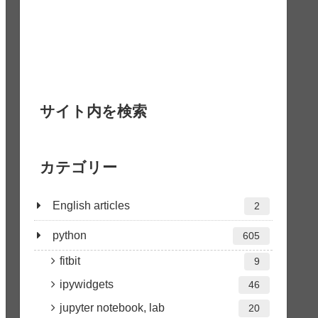
サイト内を検索
カテゴリー
English articles
2
python
605
fitbit
9
ipywidgets
46
jupyter notebook, lab
20