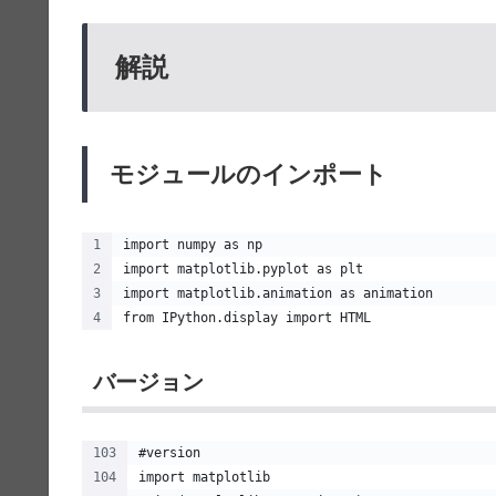
解説
モジュールのインポート
import numpy as np
import matplotlib.pyplot as plt
import matplotlib.animation as animation
from IPython.display import HTML
バージョン
#version
import matplotlib