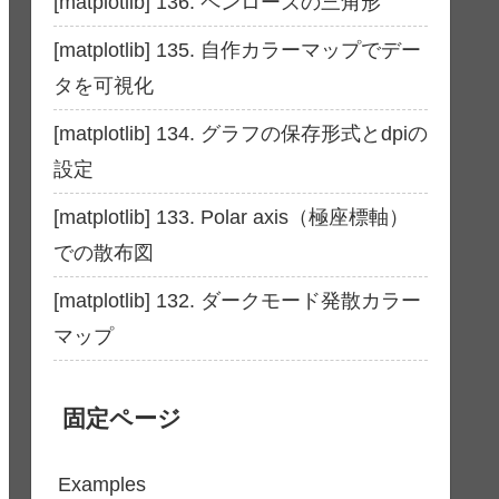
[matplotlib] 136. ペンローズの三角形
[matplotlib] 135. 自作カラーマップでデー
タを可視化
[matplotlib] 134. グラフの保存形式とdpiの
設定
[matplotlib] 133. Polar axis（極座標軸）
での散布図
[matplotlib] 132. ダークモード発散カラー
マップ
固定ページ
Examples