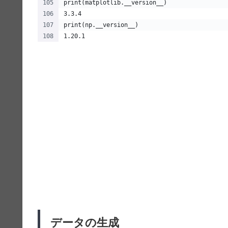
print(matplotlib.__version__)
3.3.4
print(np.__version__)
1.20.1
データの生成