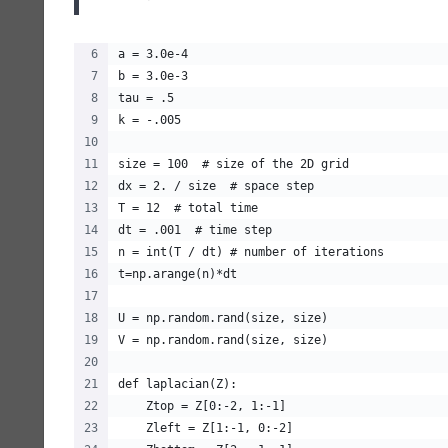
a = 3.0e-4
b = 3.0e-3
tau = .5
k = -.005
size = 100  # size of the 2D grid
dx = 2. / size  # space step
T = 12  # total time
dt = .001  # time step
n = int(T / dt) # number of iterations
t=np.arange(n)*dt
U = np.random.rand(size, size)
V = np.random.rand(size, size)
def laplacian(Z):
    Ztop = Z[0:-2, 1:-1]
    Zleft = Z[1:-1, 0:-2]