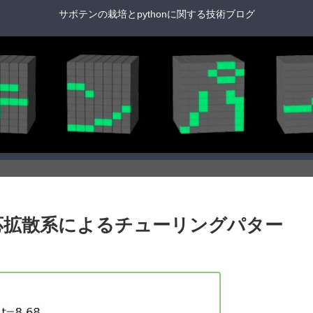
サボテンの栽培とpythonに関する技術ブログ
] 100.反応拡散系によるチューリングパター