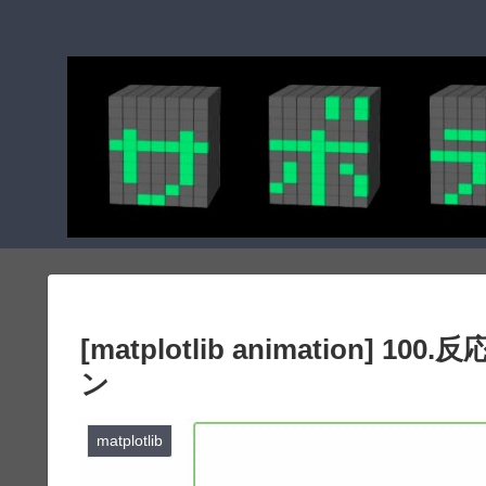
[matplotlib animation
ン
matplotlib