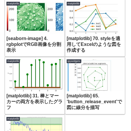
matplotlib
matplotlib
[seaborn-image] 4.
[matplotlib] 70. styleを適
rgbplotでRGB画像を分割
用してExcelのような図を
表示
作成する
matplotlib
ipywidgets
[matplotlib] 31. 棒とマー
[matplotlib] 65.
カーの両方を表示したグラ
‘button_release_event’で
フ
図に線分を描写
matplotlib