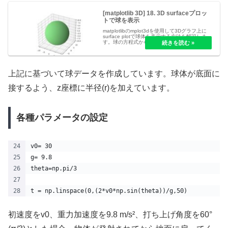
[matplotlib 3D] 18. 3D surfaceプロッ
トで球を表示
matplotlibのmplot3dを使用して3Dグラフ上に
surface plotで球体を表示する方法を解説しま
す。球の方程式からメッシュグリッドを作成
し、3次元空間に美しく球体を描画する手順を
紹介します。
上記に基づいて球データを作成しています。球体が底面に
接するよう、z座標に半径(r)を加えています。
各種パラメータの設定
v0= 30
g= 9.8
theta=np.pi/3
t = np.linspace(0,(2*v0*np.sin(theta))/g,50)
初速度をv0、重力加速度を9.8 m/s²、打ち上げ角度を60°