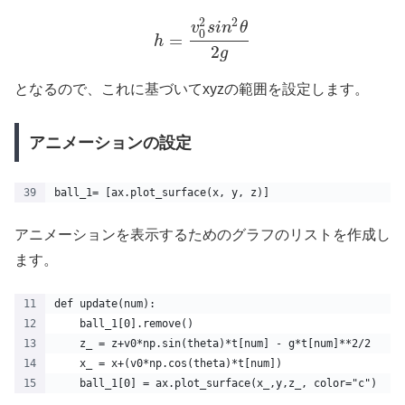
2
2
v
s
i
n
θ
0
=
h
2
g
となるので、これに基づいてxyzの範囲を設定します。
アニメーションの設定
ball_1= [ax.plot_surface(x, y, z)]
アニメーションを表示するためのグラフのリストを作成し
ます。
def update(num):
    ball_1[0].remove()
    z_ = z+v0*np.sin(theta)*t[num] - g*t[num]**2/2
    x_ = x+(v0*np.cos(theta)*t[num])
    ball_1[0] = ax.plot_surface(x_,y,z_, color="c")