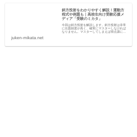
斜方投射をわかりやすく解説！運動方
程式や例題も｜高校生向け受験応援メ
ディア「受験のミカタ」
今回は斜方投射を解説します。斜方投射は非常
に出題頻度が高く、確実にマスターしなければ
なりません。マスターしてしまえば得点源にな
る分野ですのでここで学んで解法を身につけま
juken-mikata.net
しょう！