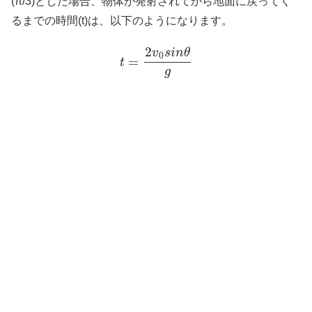
(π/3)とした場合、物体が発射されてから地面に戻ってく
るまでの時間(t)は、以下のようになります。
2
v
s
i
n
θ
0
=
t
g