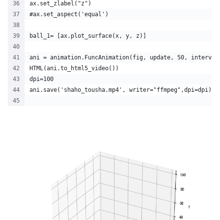
ax.set_zlabel("z")
#ax.set_aspect('equal')
ball_1= [ax.plot_surface(x, y, z)]
ani = animation.FuncAnimation(fig, update, 50, interval
HTML(ani.to_html5_video())
dpi=100
ani.save('shaho_tousha.mp4', writer="ffmpeg",dpi=dpi)