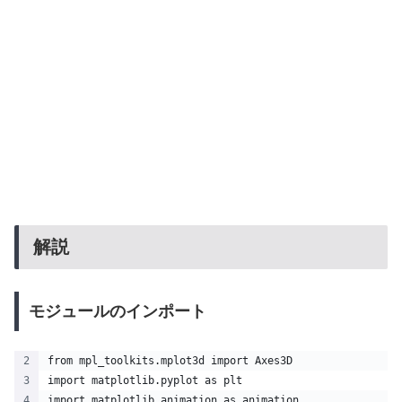
解説
モジュールのインポート
from mpl_toolkits.mplot3d import Axes3D 
import matplotlib.pyplot as plt 
import matplotlib.animation as animation