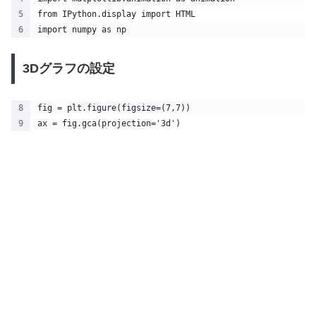
from IPython.display import HTML
import numpy as np
3Dグラフの設定
fig = plt.figure(figsize=(7,7))
ax = fig.gca(projection='3d')