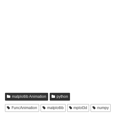
matplotlib Animation
python
FuncAnimation
matplotlib
mplot3d
numpy