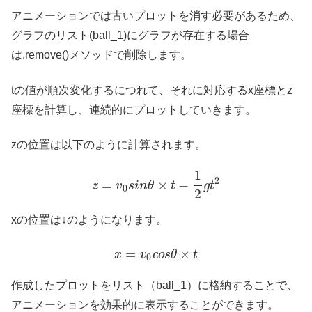
アニメーションでは古いプロットを消す必要があるため、
グラフのリスト(ball_1)にグラフが存在する場合
は.remove()メソッドで削除します。
tの値が順次変化するにつれて、それに対応するx座標とz
座標を計算し、連続的にプロットしていきます。
zの位置は以下のように計算されます。
1
2
=
×
−
z
v
s
i
n
θ
t
g
t
0
2
xの位置は↓のようになります。
=
×
x
v
c
o
s
θ
t
0
作成したプロットをリスト（ball_1）に格納することで、
アニメーションを効果的に表示することができます。