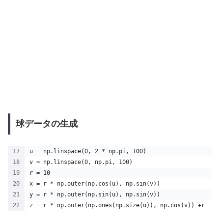
球データの生成
u = np.linspace(0, 2 * np.pi, 100)
v = np.linspace(0, np.pi, 100)
r = 10
x = r * np.outer(np.cos(u), np.sin(v))
y = r * np.outer(np.sin(u), np.sin(v))
z = r * np.outer(np.ones(np.size(u)), np.cos(v)) +r