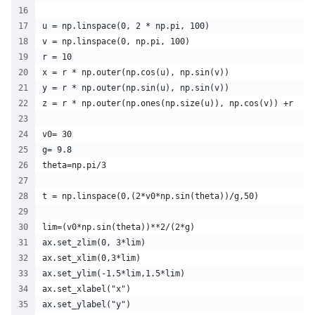
u = np.linspace(0, 2 * np.pi, 100)
v = np.linspace(0, np.pi, 100)
r = 10
x = r * np.outer(np.cos(u), np.sin(v))
y = r * np.outer(np.sin(u), np.sin(v))
z = r * np.outer(np.ones(np.size(u)), np.cos(v)) +r
v0= 30
g= 9.8
theta=np.pi/3
t = np.linspace(0,(2*v0*np.sin(theta))/g,50)
lim=(v0*np.sin(theta))**2/(2*g)
ax.set_zlim(0, 3*lim)
ax.set_xlim(0,3*lim)
ax.set_ylim(-1.5*lim,1.5*lim)
ax.set_xlabel("x")
ax.set_ylabel("y")