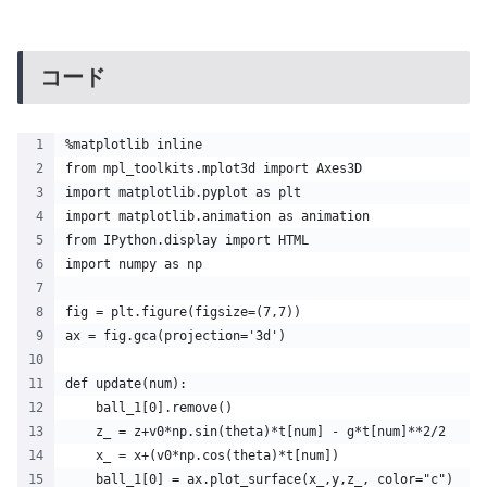
コード
%matplotlib inline
from mpl_toolkits.mplot3d import Axes3D 
import matplotlib.pyplot as plt 
import matplotlib.animation as animation
from IPython.display import HTML
import numpy as np
fig = plt.figure(figsize=(7,7))
ax = fig.gca(projection='3d')
def update(num):
    ball_1[0].remove()
    z_ = z+v0*np.sin(theta)*t[num] - g*t[num]**2/2
    x_ = x+(v0*np.cos(theta)*t[num])
    ball_1[0] = ax.plot_surface(x_,y,z_, color="c")