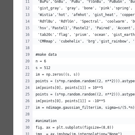
 'BuPu','GnBu', 'PuBu', 'YlGnBu', 'PuBuGn', 'Bu
 'gist_gray', 'gray', 'bone', 'pink','spring', 
 'Wistia','hot', 'afmhot', 'gist_heat', 'copper
 'RdYlBu', 'RdYlGn', 'Spectral', 'coolwarm', 'b
 'hsv','Pastel1','Pastel2', 'Paired', 'Accent',
 'tab20c','flag', 'prism', 'ocean', 'gist_earth
 'CMRmap', 'cubehelix', 'brg','gist_rainbow', '
#make data
n = 6
s = 512
im = np.zeros((s, s))
points = (s*np.random.random((2, n**2))).astype
im[points[0], points[1]] = 10**5
points = (s*np.random.random((2, n**2))).astype
im[points[0], points[1]] = -10**5
im = ndimage.gaussian_filter(im, sigma=s/(5.*n)
#animation
fig, ax = plt.subplots(figsize=(8,8))
img  = ax.imshow(im,interpolation="None")