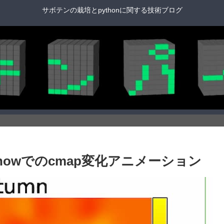
サボテンの栽培とpythonに関する技術ブログ
88. imshowでのcmap変化アニメーション