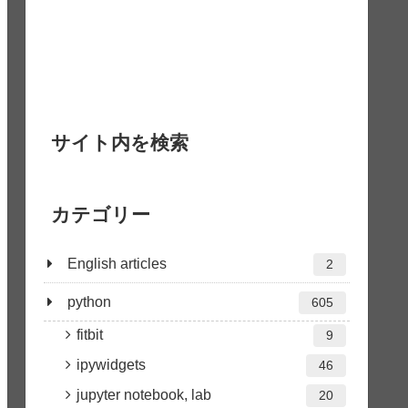
サイト内を検索
カテゴリー
English articles
2
python
605
fitbit
9
ipywidgets
46
jupyter notebook, lab
20