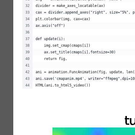
divider = make_axes_locatable(ax)
cax = divider.append_axes("right", size="5%", p
plt.colorbar(img, cax=cax)
ax.axis("off")
def update(i):
    img.set_cmap(cmaps[i])
    ax.set_title(cmaps[i],fontsize=30)
    return fig,
ani = animation.FuncAnimation(fig, update, len(
ani.save('cmapanim.mp4', writer="ffmpeg",dpi=10
HTML(ani.to_html5_video())