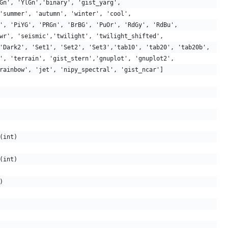
Gn', 'YlGn','binary', 'gist_yarg', 
'summer', 'autumn', 'winter', 'cool',
', 'PiYG', 'PRGn', 'BrBG', 'PuOr', 'RdGy', 'RdBu',
wr', 'seismic','twilight', 'twilight_shifted',
'Dark2', 'Set1', 'Set2', 'Set3','tab10', 'tab20', 'tab20b',
', 'terrain', 'gist_stern','gnuplot', 'gnuplot2',
rainbow', 'jet', 'nipy_spectral', 'gist_ncar']
(int)
(int)
)