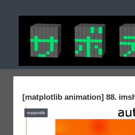
[matplotlib animation] 
matplotlib