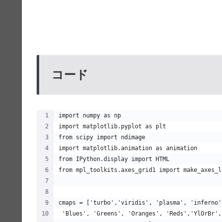
コード
import numpy as np
import matplotlib.pyplot as plt
from scipy import ndimage
import matplotlib.animation as animation
from IPython.display import HTML
from mpl_toolkits.axes_grid1 import make_axes_l
cmaps = ['turbo','viridis', 'plasma', 'inferno'
 'Blues', 'Greens', 'Oranges', 'Reds','YlOrBr',