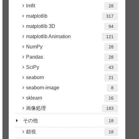
lmfit
28
matplotlib
317
matplotlib 3D
94
matplotlib Animation
121
NumPy
28
Pandas
28
SciPy
43
seaborn
21
seaborn-image
8
sklearn
16
画像処理
183
その他
18
錯視
18