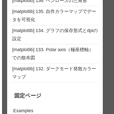
[matplotlib] 136. ペンローズの三角形
[matplotlib] 135. 自作カラーマップでデー
タを可視化
[matplotlib] 134. グラフの保存形式とdpiの
設定
[matplotlib] 133. Polar axis（極座標軸）
での散布図
[matplotlib] 132. ダークモード発散カラー
マップ
固定ページ
Examples