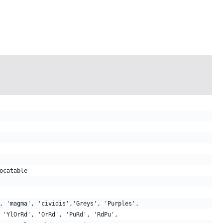
ocatable
, 'magma', 'cividis','Greys', 'Purples',
 'YlOrRd', 'OrRd', 'PuRd', 'RdPu',