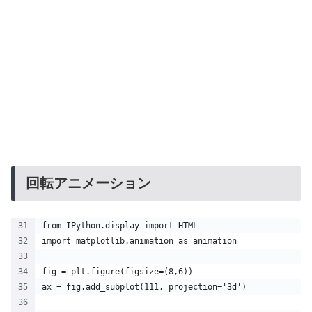
回転アニメーション
from IPython.display import HTML
import matplotlib.animation as animation
fig = plt.figure(figsize=(8,6))
ax = fig.add_subplot(111, projection='3d')