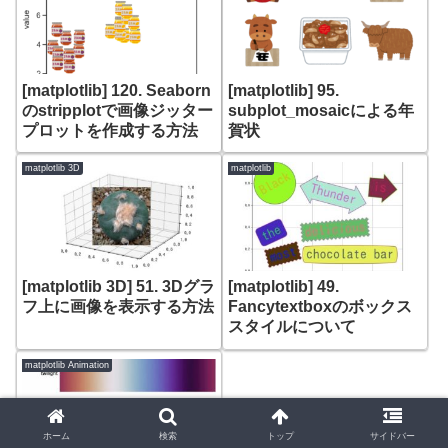
[matplotlib] 120. Seaborn
[matplotlib] 95.
のstripplotで画像ジッター
subplot_mosaicによる年
プロットを作成する方法
賀状
matplotlib 3D
matplotlib
[matplotlib 3D] 51. 3Dグラ
[matplotlib] 49.
フ上に画像を表示する方法
Fancytextboxのボックス
スタイルについて
matplotlib Animation
ホーム
検索
トップ
サイドバー