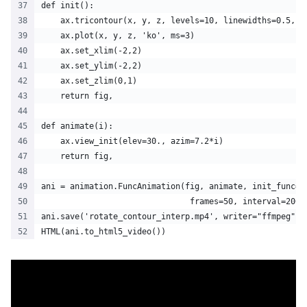
def init():
    ax.tricontour(x, y, z, levels=10, linewidths=0.5, c
    ax.plot(x, y, z, 'ko', ms=3)
    ax.set_xlim(-2,2)
    ax.set_ylim(-2,2)
    ax.set_zlim(0,1)
    return fig,
def animate(i):
    ax.view_init(elev=30., azim=7.2*i)
    return fig,
ani = animation.FuncAnimation(fig, animate, init_func=i
                               frames=50, interval=200,
ani.save('rotate_contour_interp.mp4', writer="ffmpeg",d
HTML(ani.to_html5_video())