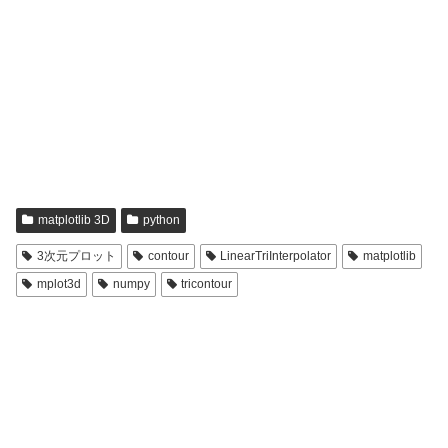
matplotlib 3D
python
3次元プロット
contour
LinearTriInterpolator
matplotlib
mplot3d
numpy
tricontour