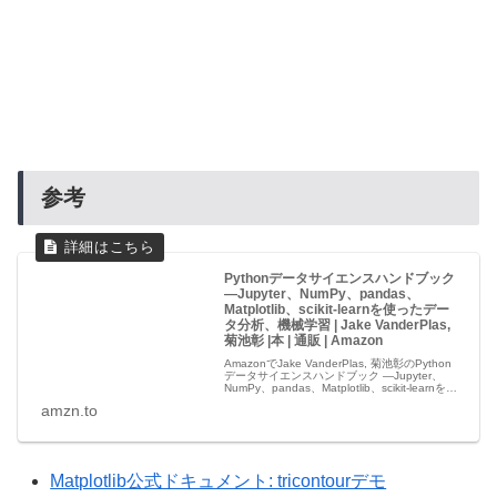
参考
Pythonデータサイエンスハンドブック
―Jupyter、NumPy、pandas、
Matplotlib、scikit-learnを使ったデー
タ分析、機械学習 | Jake VanderPlas,
菊池彰 |本 | 通販 | Amazon
AmazonでJake VanderPlas, 菊池彰のPython
データサイエンスハンドブック ―Jupyter、
NumPy、pandas、Matplotlib、scikit-learnを使
ったデータ分析、機械学習。アマゾンならポイ
amzn.to
ント還...
Matplotlib公式ドキュメント: tricontourデモ