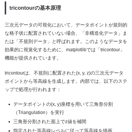
tricontourの基本原理
三次元データの可視化において、データポイントが規則的
な格子状に配置されていない場合、「非構造化データ」ま
たは「不規則データ」と呼ばれます。このようなデータを
効果的に視覚化するために、matplotlibでは「tricontour」
機能が提供されています。
tricontourは、不規則に配置された(x, y, z)の三次元データ
ポイントから等高線を生成します。内部では、以下のステ
ップで処理が行われます：
データポイントの(x, y)座標を用いて三角形分割
（Triangulation）を実行
三角形分割された面上でz値を補間
指定された等高線レベルに従って等高線を描画