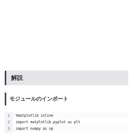
解説
モジュールのインポート
%matplotlib inline
import matplotlib.pyplot as plt
import numpy as np