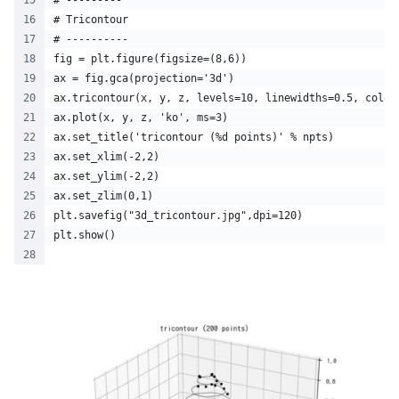
# ---------
# Tricontour
# ----------
fig = plt.figure(figsize=(8,6))
ax = fig.gca(projection='3d')
ax.tricontour(x, y, z, levels=10, linewidths=0.5, color
ax.plot(x, y, z, 'ko', ms=3)
ax.set_title('tricontour (%d points)' % npts)
ax.set_xlim(-2,2)
ax.set_ylim(-2,2)
ax.set_zlim(0,1)
plt.savefig("3d_tricontour.jpg",dpi=120)
plt.show()