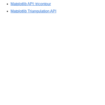
Matplotlib API: tricontour
Matplotlib Triangulation API