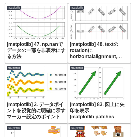
matplotlib
matplotlib
[matplotlib] 47. np.nanで
[matplotlib] 48. textの
データの一部を非表示にす
rotationに
る方法
horizontalalignment,
verticalalignmentが及ぼ
す影響
matplotlib
matplotlib
[matplotlib] 3. データポイ
[matplotlib] 83. 図上に矢
ントを視覚的に明確に示す
印を表示
マーカー設定のポイント
(matplotlib.patches
FancyArrowPatch,
Arrow)
matplotlib
matplotlib