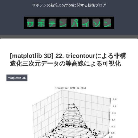
サボテンの栽培とpythonに関する技術ブログ
[matplotlib 3D] 22. tricontourによる非構
造化三次元データの等高線による可視化
matplotlib 3D