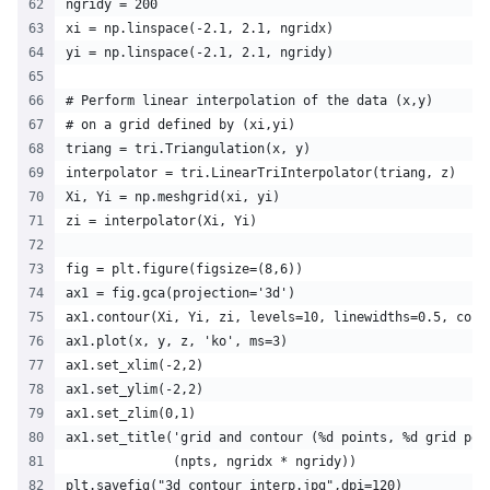
ngridy = 200
xi = np.linspace(-2.1, 2.1, ngridx)
yi = np.linspace(-2.1, 2.1, ngridy)
# Perform linear interpolation of the data (x,y)
# on a grid defined by (xi,yi)
triang = tri.Triangulation(x, y)
interpolator = tri.LinearTriInterpolator(triang, z)
Xi, Yi = np.meshgrid(xi, yi)
zi = interpolator(Xi, Yi)
fig = plt.figure(figsize=(8,6))
ax1 = fig.gca(projection='3d')
ax1.contour(Xi, Yi, zi, levels=10, linewidths=0.5, colo
ax1.plot(x, y, z, 'ko', ms=3)
ax1.set_xlim(-2,2)
ax1.set_ylim(-2,2)
ax1.set_zlim(0,1)
ax1.set_title('grid and contour (%d points, %d grid poi
              (npts, ngridx * ngridy))
plt.savefig("3d_contour_interp.jpg",dpi=120)