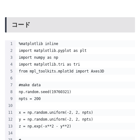
コード
%matplotlib inline
import matplotlib.pyplot as plt
import numpy as np
import matplotlib.tri as tri
from mpl_toolkits.mplot3d import Axes3D
#make data
np.random.seed(19760321)
npts = 200
x = np.random.uniform(-2, 2, npts)
y = np.random.uniform(-2, 2, npts)
z = np.exp(-x**2 - y**2)