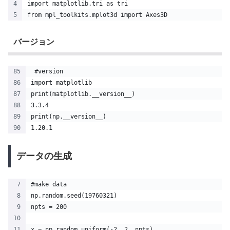
import matplotlib.tri as tri
from mpl_toolkits.mplot3d import Axes3D
バージョン
 #version
import matplotlib
print(matplotlib.__version__)
3.3.4
print(np.__version__)
1.20.1
データの生成
#make data
np.random.seed(19760321)
npts = 200
x = np.random.uniform(-2, 2, npts)