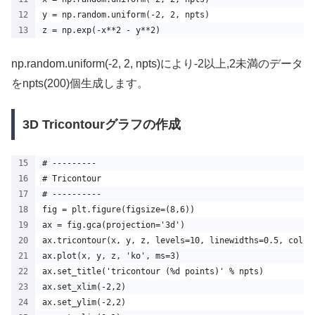
y = np.random.uniform(-2, 2, npts)
z = np.exp(-x**2 - y**2)
np.random.uniform(-2, 2, npts)により-2以上,2未満のデータ
をnpts(200)個生成します。
3D Tricontourグラフの作成
# ---------
# Tricontour
# ----------
fig = plt.figure(figsize=(8,6))
ax = fig.gca(projection='3d')
ax.tricontour(x, y, z, levels=10, linewidths=0.5, color
ax.plot(x, y, z, 'ko', ms=3)
ax.set_title('tricontour (%d points)' % npts)
ax.set_xlim(-2,2)
ax.set_ylim(-2,2)