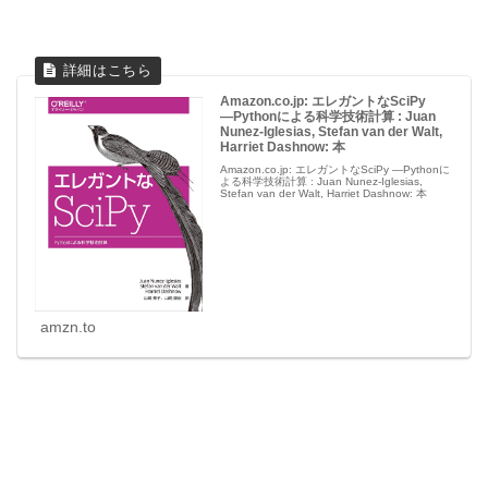
Amazon.co.jp: エレガントなSciPy
―Pythonによる科学技術計算 : Juan
Nunez-Iglesias, Stefan van der Walt,
Harriet Dashnow: 本
Amazon.co.jp: エレガントなSciPy ―Pythonに
よる科学技術計算 : Juan Nunez-Iglesias,
Stefan van der Walt, Harriet Dashnow: 本
amzn.to