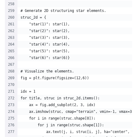
# Generate 2D structuring star elements.
struc_2d = {
    "star(1)": star(1),
    "star(2)": star(2),
    "star(3)": star(3),
    "star(4)": star(4),
    "star(5)": star(5),
    "star(6)": star(6)}
# Visualize the elements.
fig = plt.figure(figsize=(12,6))
idx = 1
for title, struc in struc_2d.items():
    ax = fig.add_subplot(2, 3, idx)
    ax.imshow(struc, cmap="terrain", vmin=-1, vmax=3,z
    for i in range(struc.shape[0]):
        for j in range(struc.shape[1]):
            ax.text(j, i, struc[i, j], ha="center", va