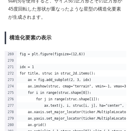
star(5)を使用すると、サイズ5の正方形とその正方形が
45度回転した形状が重なったような星型の構造化要素
が生成されます。
構造化要素の表示
fig = plt.figure(figsize=(12,6))
idx = 1
for title, struc in struc_2d.items():
    ax = fig.add_subplot(2, 3, idx)
    ax.imshow(struc, cmap="terrain", vmin=-1, vmax=3,z
    for i in range(struc.shape[0]):
        for j in range(struc.shape[1]):
            ax.text(j, i, struc[i, j], ha="center", va
    ax.xaxis.set_major_locator(ticker.MultipleLocator(
    ax.yaxis.set_major_locator(ticker.MultipleLocator(
    ax.grid()