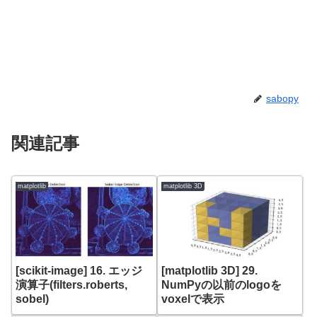
sabopy
関連記事
matplotlib
matplotlib 3D
[scikit-image] 16. エッジ
[matplotlib 3D] 29.
演算子(filters.roberts,
NumPyの以前のlogoを
sobel)
voxelで表示