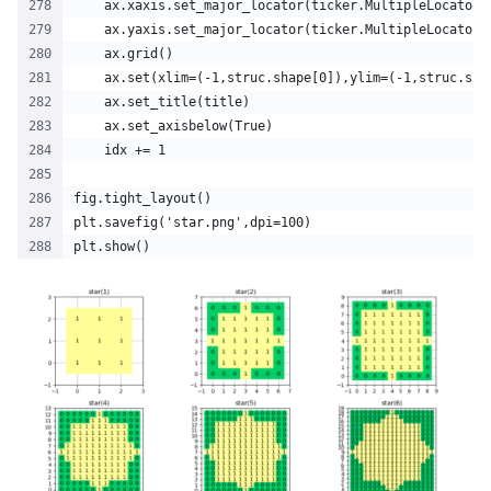
    ax.xaxis.set_major_locator(ticker.MultipleLocator(
    ax.yaxis.set_major_locator(ticker.MultipleLocator(
    ax.grid()
    ax.set(xlim=(-1,struc.shape[0]),ylim=(-1,struc.sha
    ax.set_title(title)
    ax.set_axisbelow(True)
    idx += 1
fig.tight_layout()
plt.savefig('star.png',dpi=100)
plt.show()