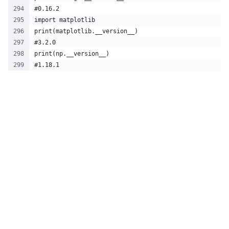
#0.16.2
import matplotlib
print(matplotlib.__version__)
#3.2.0
print(np.__version__)
#1.18.1