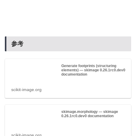
参考
Generate footprints (structuring
elements) — skimage 0.26.1rc0.dev0
documentation
scikit-image.org
skimage.morphology — skimage
0.26.1rc0.dev0 documentation
scikit-image.org