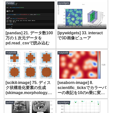
Pandas
ipywidgets
[pandas] 21. データ数100
[ipywidgets] 33. interact
万の１次元データを
で3D画像ビューア
pd.read_csvで読み込む
matplotlib
matplotlib
[scikit-image] 75. ディス
[seaborn-image] 8.
ク状構造化要素の生成
scientific_ticksでカラーバ
(skimage.morphology.dis
ーの表記を10のn乗に変更
k)
して表示
python
ipywidgets