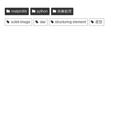
matplotlib
python
画像処理
scikit-image
star
structuring element
星型