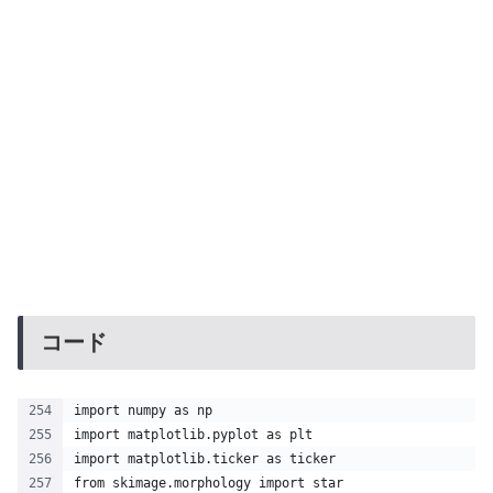
コード
import numpy as np
import matplotlib.pyplot as plt
import matplotlib.ticker as ticker
from skimage.morphology import star