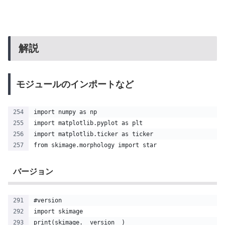
解説
モジュールのインポートなど
import numpy as np
import matplotlib.pyplot as plt
import matplotlib.ticker as ticker
from skimage.morphology import star
バージョン
#version
import skimage
print(skimage.__version__)