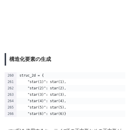
構造化要素の生成
struc_2d = {
    "star(1)": star(1),
    "star(2)": star(2),
    "star(3)": star(3),
    "star(4)": star(4),
    "star(5)": star(5),
    "star(6)": star(6)}