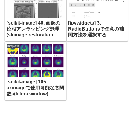
[scikit-image] 40. 画像の
[ipywidgets] 3.
位相アンラッピング処理
RadioButtonsで任意の補
(skimage.restoration
間方法を選択する
unwrap_phase)
matplotlib
[scikit-image] 105.
skimageで使用可能な窓関
数s(filters.window)