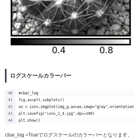
ログスケールカラーバー
#cbar_log
fig,ax=plt.subplots()
ax = isns.imgplot(img_g,ax=ax,cmap="gray",orientation='
plt.savefig("isns_1_4.jpg",dpi=200)
plt.show() 
cbar_log =Trueでログスケールのカラーバーとなります。