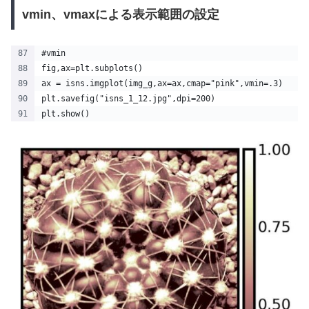
vmin、vmaxによる表示範囲の設定
#vmin
fig,ax=plt.subplots()
ax = isns.imgplot(img_g,ax=ax,cmap="pink",vmin=.3)
plt.savefig("isns_1_12.jpg",dpi=200)
plt.show() 