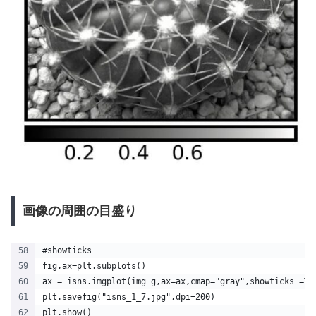
画像の周囲の目盛り
#showticks
fig,ax=plt.subplots()
ax = isns.imgplot(img_g,ax=ax,cmap="gray",showticks =Tr
plt.savefig("isns_1_7.jpg",dpi=200)
plt.show() 