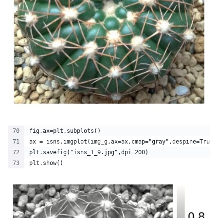
fig,ax=plt.subplots()
ax = isns.imgplot(img_g,ax=ax,cmap="gray",despine=True)
plt.savefig("isns_1_9.jpg",dpi=200)
plt.show() 