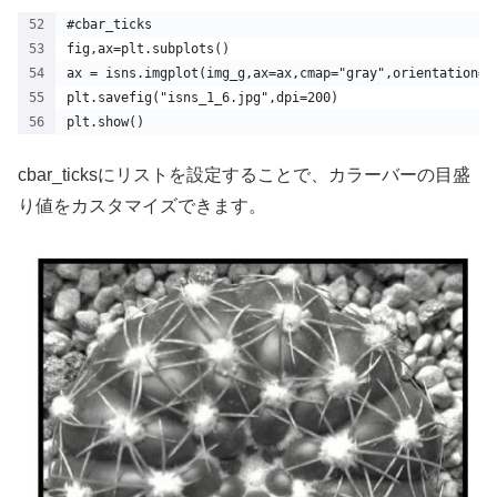
#cbar_ticks
fig,ax=plt.subplots()
ax = isns.imgplot(img_g,ax=ax,cmap="gray",orientation='
plt.savefig("isns_1_6.jpg",dpi=200)
plt.show() 
cbar_ticksにリストを設定することで、カラーバーの目盛
り値をカスタマイズできます。