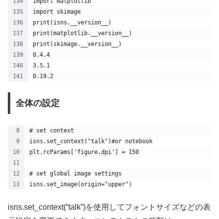
import matplotlib
import skimage
print(isns.__version__)
print(matplotlib.__version__)
print(skimage.__version__)
0.4.4
3.5.1
0.19.2
全体の設定
# set context
isns.set_context("talk")#or notebook
plt.rcParams['figure.dpi'] = 150
# set global image settings
isns.set_image(origin="upper")
isns.set_context(“talk”)を使用してフォントサイズなどの表