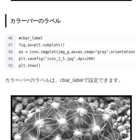
カラーバーのラベル
#cbar_label
fig,ax=plt.subplots()
ax = isns.imgplot(img_g,ax=ax,cmap="gray",orientation='
plt.savefig("isns_1_5.jpg",dpi=200)
plt.show() 
カラーバーのラベルは、cbar_labelで設定できます。