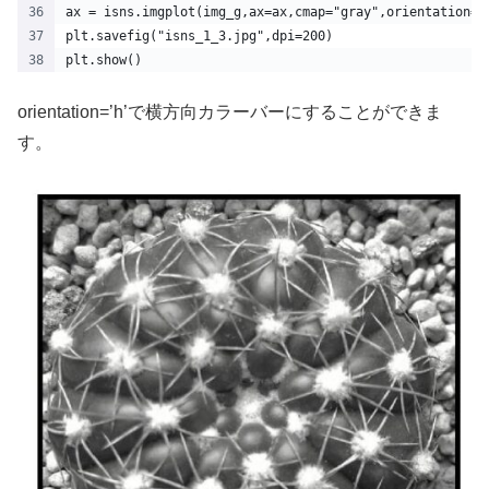
ax = isns.imgplot(img_g,ax=ax,cmap="gray",orientation='
plt.savefig("isns_1_3.jpg",dpi=200)
plt.show() 
orientation=’h’で横方向カラーバーにすることができま
す。