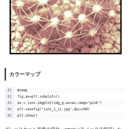
カラーマップ
#cmap
fig,ax=plt.subplots()
ax = isns.imgplot(img_g,ax=ax,cmap="pink")
plt.savefig("isns_1_11.jpg",dpi=200)
plt.show()