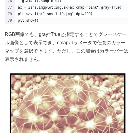
fig,ax=plt.subplots()
ax = isns.imgplot(img,ax=ax,cmap="pink",gray=True)
plt.savefig("isns_1_10.jpg",dpi=200)
plt.show()
RGB画像でも、gray=Trueと指定することでグレースケー
ル画像として表示でき、cmapパラメータで任意のカラー
マップを選択できます。ただし、この場合はカラーバーは
表示されません。