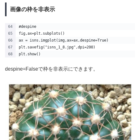
画像の枠を非表示
#despine
fig,ax=plt.subplots()
ax = isns.imgplot(img,ax=ax,despine=True)
plt.savefig("isns_1_8.jpg",dpi=200)
plt.show() 
despine=Falseで枠を非表示にできます。