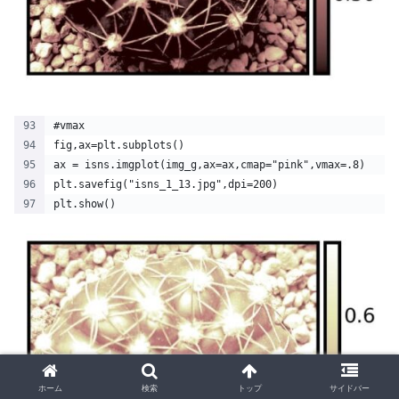
#vmax
fig,ax=plt.subplots()
ax = isns.imgplot(img_g,ax=ax,cmap="pink",vmax=.8)
plt.savefig("isns_1_13.jpg",dpi=200)
plt.show() 
ホーム
検索
トップ
サイドバー