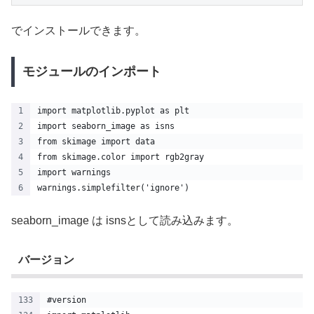
でインストールできます。
モジュールのインポート
import matplotlib.pyplot as plt
import seaborn_image as isns
from skimage import data
from skimage.color import rgb2gray
import warnings
warnings.simplefilter('ignore')
seaborn_image は isnsとして読み込みます。
バージョン
#version