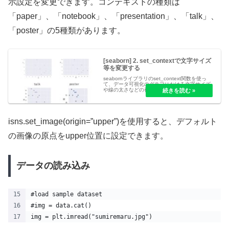
示設定を変更できます。コンテキストの種類は
「paper」、「notebook」、「presentation」、「talk」、
「poster」の5種類があります。
[seaborn] 2. set_contextで文字サイズ
等を変更する
seabornライブラリのset_context関数を使っ
て、データ可視化のグラフにおける文字サイズ
や線の太さなどの視覚要素を調整する方法を解
説します。4つの異なるコンテキスト設定とカ
スタマイズオプションについて詳しく説明して
います。
isns.set_image(origin=”upper”)を使用すると、デフォルト
の画像の原点をupper位置に設定できます。
データの読み込み
#load sample dataset
#img = data.cat()
img = plt.imread("sumiremaru.jpg")