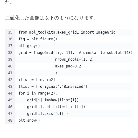
た。
二値化した画像は以下のようになります。
from mpl_toolkits.axes_grid1 import ImageGrid
fig = plt.figure()
plt.gray()
grid = ImageGrid(fig, 111,  # similar to subplot(143)
                 nrows_ncols=(1, 2),
                 axes_pad=0.2
                 )
ilist = [im, im2]
tlist = ['original','Binarized']
for i in range(2):
    grid[i].imshow(ilist[i])
    grid[i].set_title(tlist[i])
    grid[i].axis('off')
plt.show()