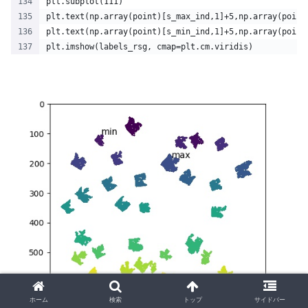
plt.subplot(111)
plt.text(np.array(point)[s_max_ind,1]+5,np.array(point
plt.text(np.array(point)[s_min_ind,1]+5,np.array(point
plt.imshow(labels_rsg, cmap=plt.cm.viridis)
ホーム
検索
トップ
サイドバー