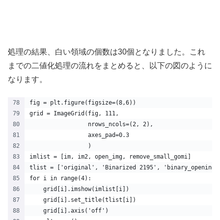
処理の結果、白い領域の個数は30個となりました。これ
までの二値化処理の流れをまとめると、以下の図のように
なります。
fig = plt.figure(figsize=(8,6))
grid = ImageGrid(fig, 111,
                 nrows_ncols=(2, 2),
                 axes_pad=0.3
                 )
imlist = [im, im2, open_img, remove_small_gomi]
tlist = ['original', 'Binarized 2195', 'binary_opening 
for i in range(4):
    grid[i].imshow(imlist[i])
    grid[i].set_title(tlist[i])
    grid[i].axis('off')