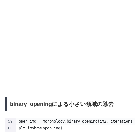
binary_openingによる小さい領域の除去
open_img = morphology.binary_opening(im2, iterations=3)
plt.imshow(open_img)