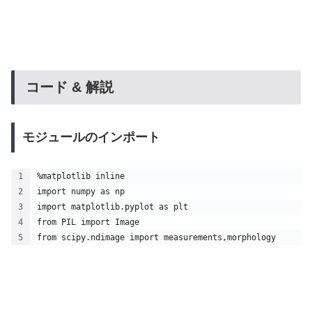
コード & 解説
モジュールのインポート
%matplotlib inline
import numpy as np
import matplotlib.pyplot as plt
from PIL import Image
from scipy.ndimage import measurements,morphology