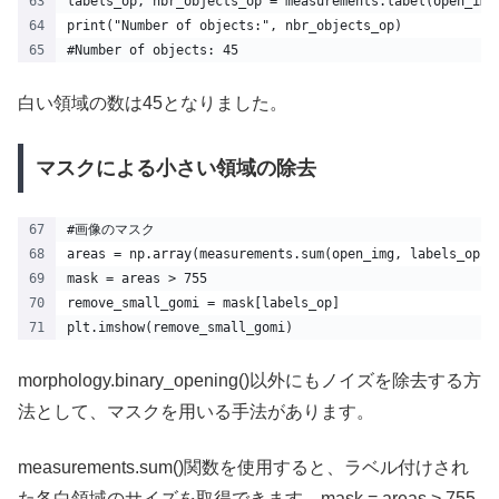
labels_op, nbr_objects_op = measurements.label(open_img
print("Number of objects:", nbr_objects_op)
#Number of objects: 45
白い領域の数は45となりました。
マスクによる小さい領域の除去
#画像のマスク
areas = np.array(measurements.sum(open_img, labels_op, 
mask = areas > 755
remove_small_gomi = mask[labels_op]
plt.imshow(remove_small_gomi)
morphology.binary_opening()以外にもノイズを除去する方
法として、マスクを用いる手法があります。
measurements.sum()関数を使用すると、ラベル付けされ
た各白領域のサイズを取得できます。mask = areas > 755