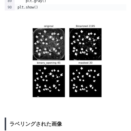
    plt.gray()
plt.show()
ラベリングされた画像