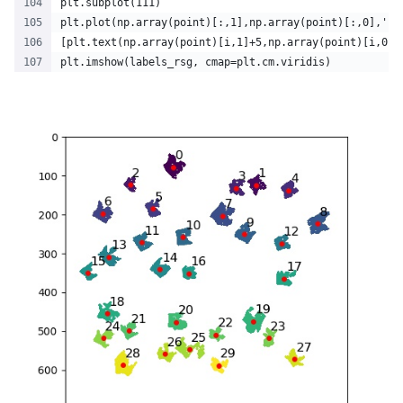
plt.subplot(111)
plt.plot(np.array(point)[:,1],np.array(point)[:,0],'ro
[plt.text(np.array(point)[i,1]+5,np.array(point)[i,0]-
plt.imshow(labels_rsg, cmap=plt.cm.viridis)