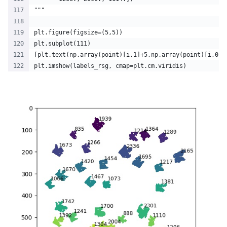
"""
plt.figure(figsize=(5,5))
plt.subplot(111)
[plt.text(np.array(point)[i,1]+5,np.array(point)[i,0]-
plt.imshow(labels_rsg, cmap=plt.cm.viridis)