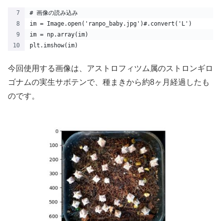
# 画像の読み込み
im = Image.open('ranpo_baby.jpg')#.convert('L')
im = np.array(im)
plt.imshow(im)
今回使用する画像は、アストロフィツム属のストロンギロ
ゴナムの実生サボテンで、種まきから約8ヶ月経過したも
のです。