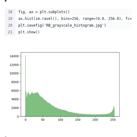
fig, ax = plt.subplots()
ax.hist(im.ravel(), bins=256, range=(0.0, 256.0), fc='g
plt.savefig('RB_grayscale_histogram.jpg')
plt.show()