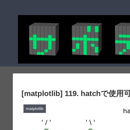
[matplotlib] 119. hatchで使
matplotlib