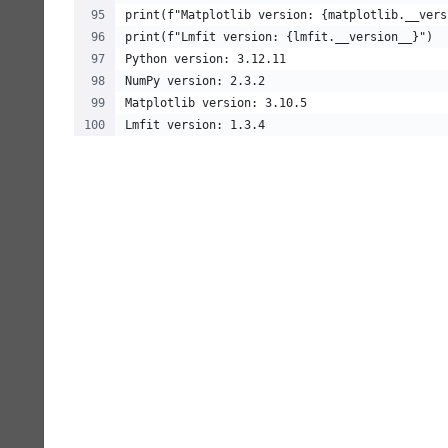
print(f"Matplotlib version: {matplotlib.__vers
print(f"Lmfit version: {lmfit.__version__}")
Python version: 3.12.11
NumPy version: 2.3.2
Matplotlib version: 3.10.5
Lmfit version: 1.3.4