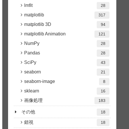
lmfit
28
matplotlib
317
matplotlib 3D
94
matplotlib Animation
121
NumPy
28
Pandas
28
SciPy
43
seaborn
21
seaborn-image
8
sklearn
16
画像処理
183
その他
18
錯視
18