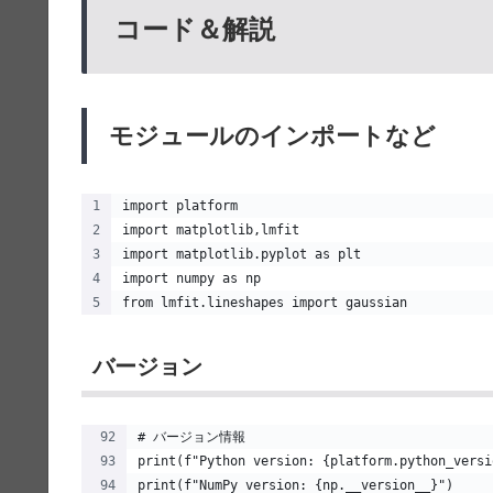
コード＆解説
モジュールのインポートなど
import platform
import matplotlib,lmfit
import matplotlib.pyplot as plt
import numpy as np
from lmfit.lineshapes import gaussian
バージョン
# バージョン情報
print(f"Python version: {platform.python_versi
print(f"NumPy version: {np.__version__}")