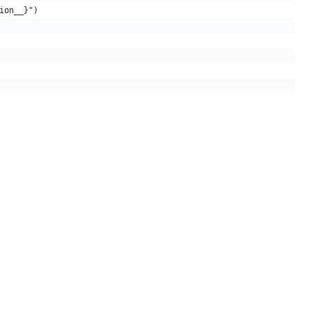
ion__}")