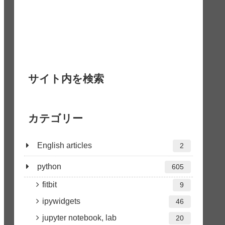
サイト内を検索
カテゴリー
English articles
2
python
605
fitbit
9
ipywidgets
46
jupyter notebook, lab
20