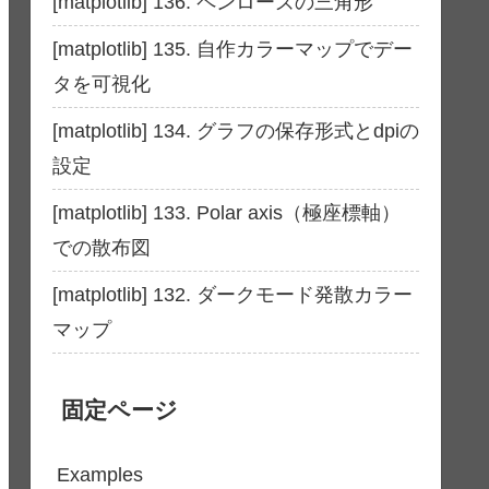
[matplotlib] 136. ペンローズの三角形
[matplotlib] 135. 自作カラーマップでデー
タを可視化
[matplotlib] 134. グラフの保存形式とdpiの
設定
[matplotlib] 133. Polar axis（極座標軸）
での散布図
[matplotlib] 132. ダークモード発散カラー
マップ
固定ページ
Examples