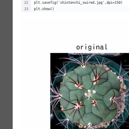
plt.savefig('shintenchi_swired.jpg',dpi=150)
plt.show()