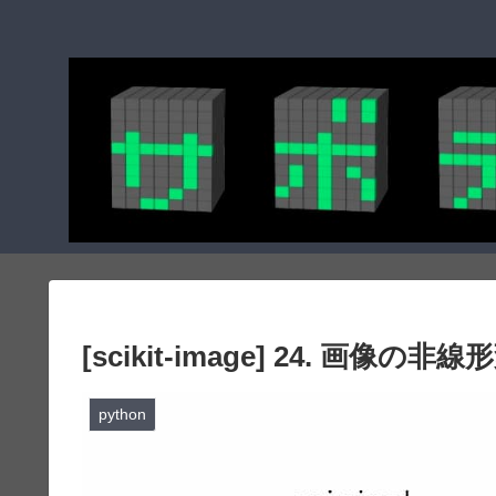
[scikit-image] 24. 画像の非線
python