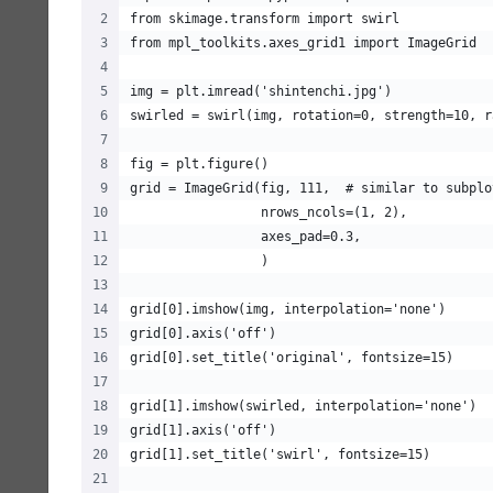
from skimage.transform import swirl
from mpl_toolkits.axes_grid1 import ImageGrid
img = plt.imread('shintenchi.jpg')
swirled = swirl(img, rotation=0, strength=10, r
fig = plt.figure()
grid = ImageGrid(fig, 111,  # similar to subplo
                 nrows_ncols=(1, 2),
                 axes_pad=0.3,
                 )
grid[0].imshow(img, interpolation='none')
grid[0].axis('off')
grid[0].set_title('original', fontsize=15)
grid[1].imshow(swirled, interpolation='none')
grid[1].axis('off')
grid[1].set_title('swirl', fontsize=15)