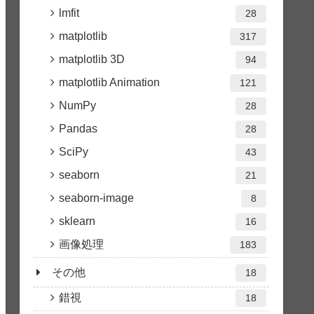
lmfit
28
matplotlib
317
matplotlib 3D
94
matplotlib Animation
121
NumPy
28
Pandas
28
SciPy
43
seaborn
21
seaborn-image
8
sklearn
16
画像処理
183
その他
18
錯視
18