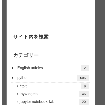
サイト内を検索
カテゴリー
English articles
2
python
605
fitbit
9
ipywidgets
46
jupyter notebook, lab
20