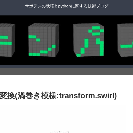
サボテンの栽培とpythonに関する技術ブログ
形変換(渦巻き模様:transform.swirl)