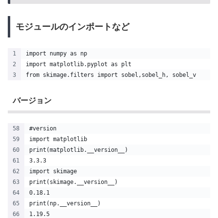
モジュールのインポートなど
import numpy as np
import matplotlib.pyplot as plt
from skimage.filters import sobel,sobel_h, sobel_v
バージョン
#version
import matplotlib
print(matplotlib.__version__)
3.3.3
import skimage
print(skimage.__version__)
0.18.1
print(np.__version__)
1.19.5