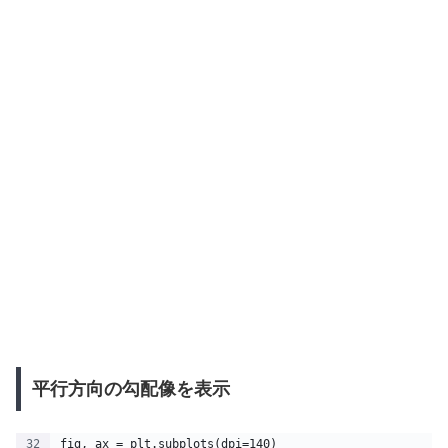
平行方向の勾配像を表示
fig, ax = plt.subplots(dpi=140)