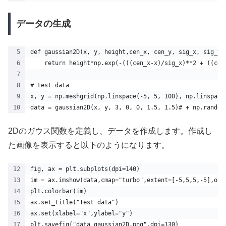
データの生成
def gaussian2D(x, y, height,cen_x, cen_y, sig_x, sig_y)
    return height*np.exp(-(((cen_x-x)/sig_x)**2 + ((cen
# test data
x, y = np.meshgrid(np.linspace(-5, 5, 100), np.linspace
data = gaussian2D(x, y, 3, 0, 0, 1.5, 1.5)# + np.random
2Dのガウス関数を定義し、データを作成します。作成し
た画像を表示すると以下のようになります。
fig, ax = plt.subplots(dpi=140)
im = ax.imshow(data,cmap="turbo",extent=[-5,5,5,-5],ori
plt.colorbar(im)
ax.set_title("Test data")
ax.set(xlabel="x",ylabel="y")
plt.savefig("data_gaussian2D.png",dpi=130)