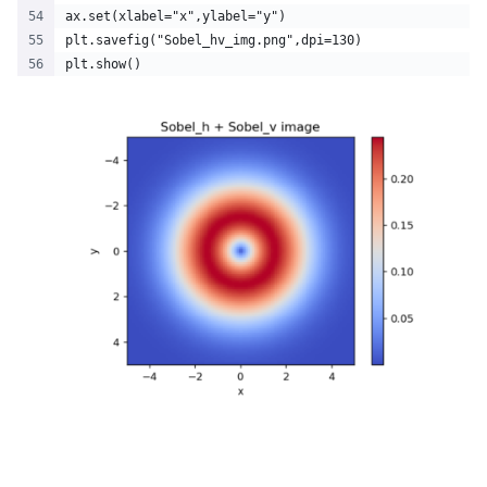
ax.set(xlabel="x",ylabel="y")
plt.savefig("Sobel_hv_img.png",dpi=130)
plt.show()