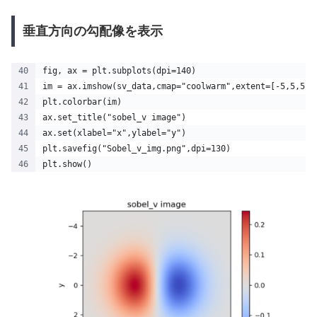
垂直方向の勾配像を表示
fig, ax = plt.subplots(dpi=140)
im = ax.imshow(sv_data,cmap="coolwarm",extent=[-5,5,5,-
plt.colorbar(im)
ax.set_title("sobel_v image")
ax.set(xlabel="x",ylabel="y")
plt.savefig("Sobel_v_img.png",dpi=130)
plt.show()