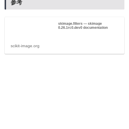
参考
skimage.filters — skimage
0.26.1rc0.dev0 documentation
scikit-image.org