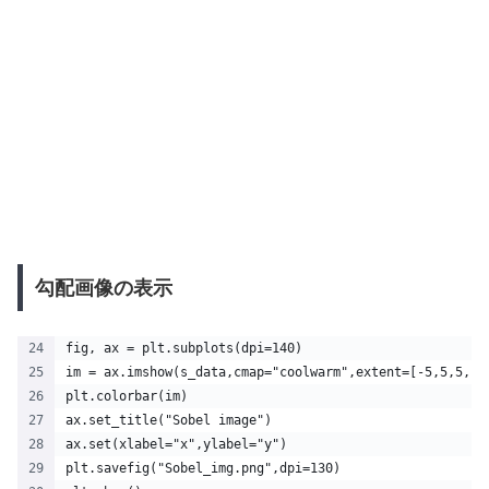
勾配画像の表示
fig, ax = plt.subplots(dpi=140)
im = ax.imshow(s_data,cmap="coolwarm",extent=[-5,5,5,-5
plt.colorbar(im)
ax.set_title("Sobel image")
ax.set(xlabel="x",ylabel="y")
plt.savefig("Sobel_img.png",dpi=130)