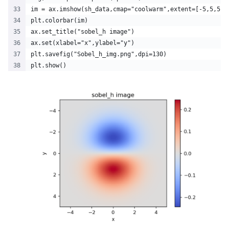
im = ax.imshow(sh_data,cmap="coolwarm",extent=[-5,5,5,-
plt.colorbar(im)
ax.set_title("sobel_h image")
ax.set(xlabel="x",ylabel="y")
plt.savefig("Sobel_h_img.png",dpi=130)
plt.show()