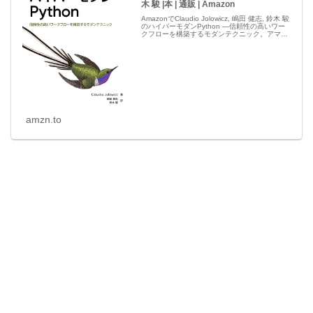
木 駿 |本 | 通販 | Amazon
AmazonでClaudio Jolowicz, 嶋田 健志, 鈴木 駿
のハイパーモダンPython ―信頼性の高いワー
クフローを構築するモダンテクニック。アマゾ
ンならポイント還元本が多数。Claudio
Jolowicz, 嶋田 健志, ...
amzn.to