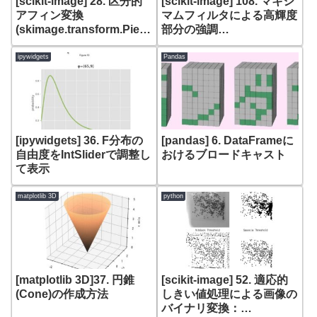
[scikit-image] 28. 区分的
[scikit-image] 108. マキシ
アフィン変換
マムフィルタによる高輝度
(skimage.transform.Piece
部分の強調
wiseAffineTransformと
(skiamge.filters.rank.maxi
warp)
mum)
ipywidgets
Pandas
[ipywidgets] 36. F分布の
[pandas] 6. DataFrameに
自由度をIntSliderで調整し
おけるブロードキャスト
て表示
matplotlib 3D
python
[matplotlib 3D]37. 円錐
[scikit-image] 52. 適応的
(Cone)の作成方法
しきい値処理による画像の
バイナリ変換：