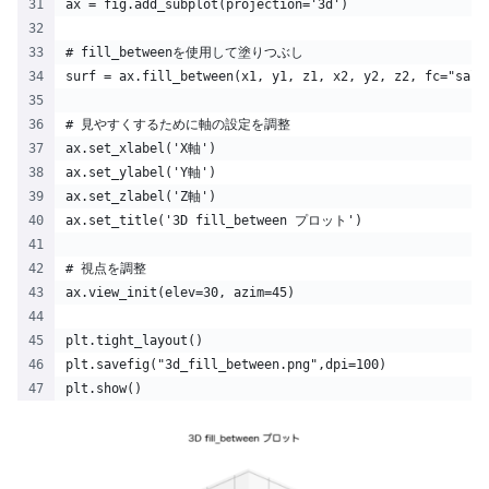
ax = fig.add_subplot(projection='3d')
# fill_betweenを使用して塗りつぶし
surf = ax.fill_between(x1, y1, z1, x2, y2, z2, fc="salm
# 見やすくするために軸の設定を調整
ax.set_xlabel('X軸')
ax.set_ylabel('Y軸')
ax.set_zlabel('Z軸')
ax.set_title('3D fill_between プロット')
# 視点を調整
ax.view_init(elev=30, azim=45)
plt.tight_layout()
plt.savefig("3d_fill_between.png",dpi=100)
plt.show()