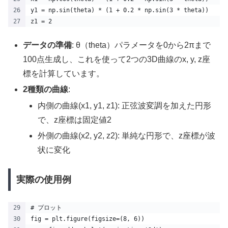
y1 = np.sin(theta) * (1 + 0.2 * np.sin(3 * theta))
z1 = 2  
データの準備
: θ（theta）パラメータを0から2πまで
100点生成し、これを使って2つの3D曲線のx, y, z座
標を計算しています。
2種類の曲線
:
内側の曲線(x1, y1, z1): 正弦波変調を加えた円形
で、z座標は固定値2
外側の曲線(x2, y2, z2): 単純な円形で、z座標が波
状に変化
実際の使用例
# プロット
fig = plt.figure(figsize=(8, 6))