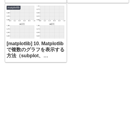
threshold_niblackと
threshold_sauvola
matplotlib
[matplotlib] 10. Matplotlib
で複数のグラフを表示する
方法（subplot、
add_subplot、
subplots、GridSpec）