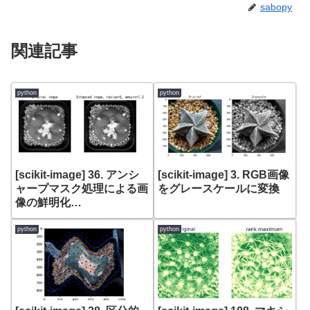
sabopy
関連記事
python
python
[scikit-image] 36. アンシ
[scikit-image] 3. RGB画像
ャープマスク処理による画
をグレースケールに変換
像の鮮明化
(skimage.filters
unsharp_mask)
python
python