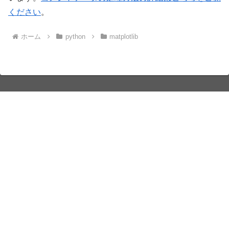
ください
。
ホーム
python
matplotlib