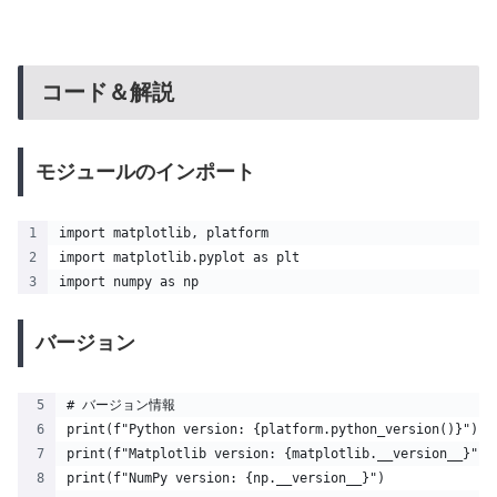
コード＆解説
モジュールのインポート
import matplotlib, platform
import matplotlib.pyplot as plt
import numpy as np
バージョン
# バージョン情報
print(f"Python version: {platform.python_version()}")
print(f"Matplotlib version: {matplotlib.__version__}")
print(f"NumPy version: {np.__version__}")