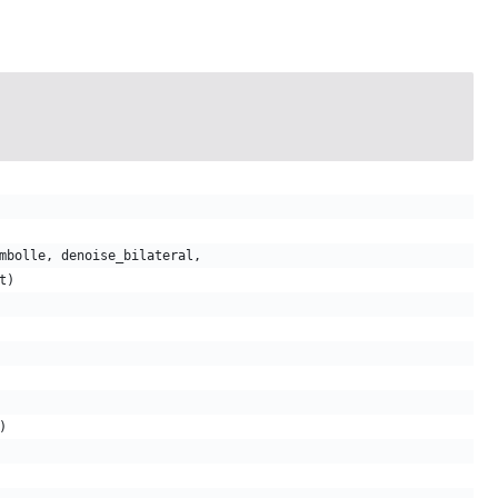
mbolle, denoise_bilateral,
t)
)