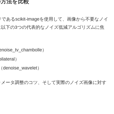
の方法を比較
あるscikit-imageを使用して、画像から不要なノイ
に以下の3つの代表的なノイズ低減アルゴリズムに焦
oise_tv_chambolle）
teral）
ise_wavelet）
ラメータ調整のコツ、そして実際のノイズ画像に対す