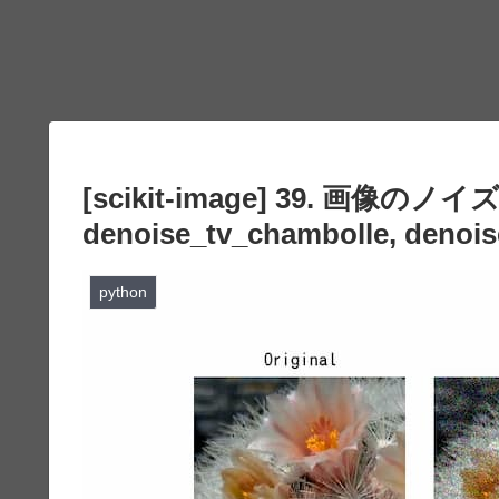
[scikit-image] 39. 画像のノイズ
denoise_tv_chambolle, denoise
python