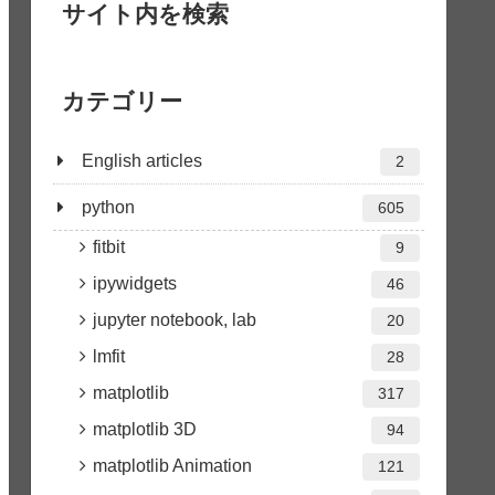
サイト内を検索
カテゴリー
English articles
2
python
605
fitbit
9
ipywidgets
46
jupyter notebook, lab
20
lmfit
28
matplotlib
317
matplotlib 3D
94
matplotlib Animation
121