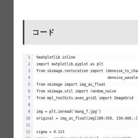
コード
%matplotlib inline
import matplotlib.pyplot as plt
from skimage.restoration import (denoise_tv_cha
                                 denoise_wavele
from skimage import img_as_float
from skimage.util import random_noise
from mpl_toolkits.axes_grid1 import ImageGrid
img = plt.imread('mang_f.jpg')
original = img_as_float(img[100:350, 150:400,:]
sigma = 0.123