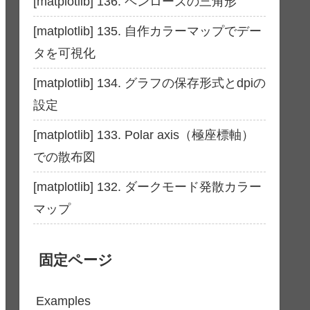
[matplotlib] 136. ペンローズの三角形
[matplotlib] 135. 自作カラーマップでデー
タを可視化
[matplotlib] 134. グラフの保存形式とdpiの
設定
[matplotlib] 133. Polar axis（極座標軸）
での散布図
[matplotlib] 132. ダークモード発散カラー
マップ
固定ページ
Examples