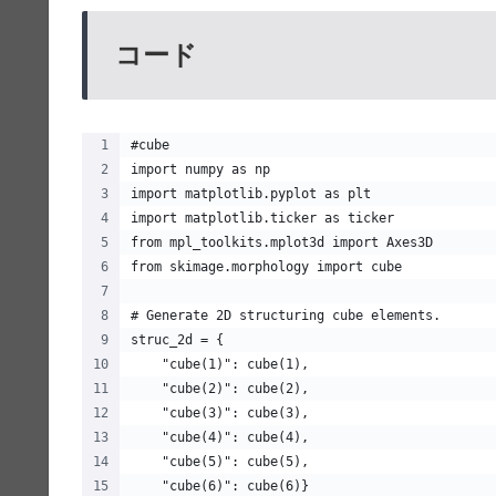
コード
#cube
import numpy as np
import matplotlib.pyplot as plt
import matplotlib.ticker as ticker
from mpl_toolkits.mplot3d import Axes3D
from skimage.morphology import cube
# Generate 2D structuring cube elements.
struc_2d = {
    "cube(1)": cube(1),
    "cube(2)": cube(2),
    "cube(3)": cube(3),
    "cube(4)": cube(4),
    "cube(5)": cube(5),
    "cube(6)": cube(6)}