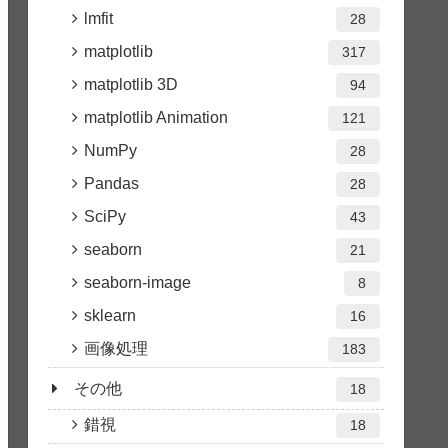
lmfit
28
matplotlib
317
matplotlib 3D
94
matplotlib Animation
121
NumPy
28
Pandas
28
SciPy
43
seaborn
21
seaborn-image
8
sklearn
16
画像処理
183
その他
18
錯視
18