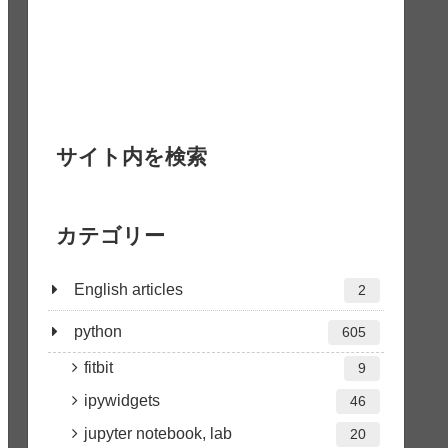
サイト内を検索
カテゴリー
English articles
2
python
605
fitbit
9
ipywidgets
46
jupyter notebook, lab
20