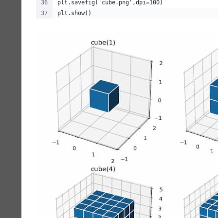
plt.savefig('cube.png',dpi=100)
plt.show()