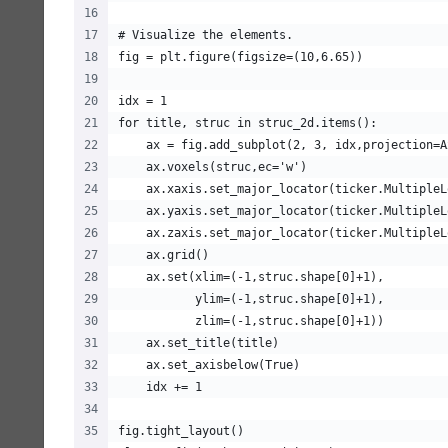
# Visualize the elements.
fig = plt.figure(figsize=(10,6.65))
idx = 1
for title, struc in struc_2d.items():
    ax = fig.add_subplot(2, 3, idx,projection=A
    ax.voxels(struc,ec='w')
    ax.xaxis.set_major_locator(ticker.MultipleL
    ax.yaxis.set_major_locator(ticker.MultipleL
    ax.zaxis.set_major_locator(ticker.MultipleL
    ax.grid()
    ax.set(xlim=(-1,struc.shape[0]+1),
           ylim=(-1,struc.shape[0]+1),
           zlim=(-1,struc.shape[0]+1))
    ax.set_title(title)
    ax.set_axisbelow(True)
    idx += 1
fig.tight_layout()