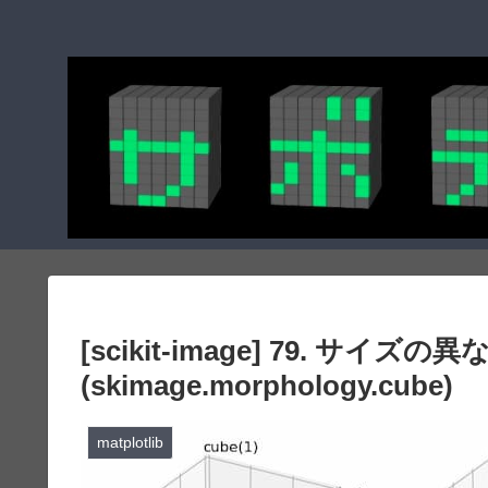
[scikit-image] 79. 
(skimage.morphology.cube)
matplotlib